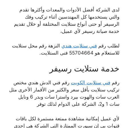
لدى الشركة أفضل الأدوات والمعدات وأكثرها تقدم
والتي يستخدمها كل المهندسين أثناء تركيب وفك
الرسيفر أو حتى أنواع ستلايت المختلفة أو خلال تقديم
خدمة صيانة رسيفر لأي عميل،
لطلب رقم
فني ستلايت هندي
النزهة رقم محل ستلايت
للاستعلام هو 55704664 فنى الستلايت.
خدمة ستلايت رسيفر
رقم
فني ستلايت الكويت
رقم فني الدش هندي مختص
تركيب ستلايت بأقل سعر والكثير من الأقمار الأخرى مثل
العرب سات والهوت بيرد واسترا سات وبدر 6 ونايل
سات 1 و2، الشركة على الدوام لذلك توفر
لأي عميل إمكانية مشاهدة ممتعة مستمرة لكل باقات
قنوات بي إن سبورت الممتازة التي الشركة هي إحدى