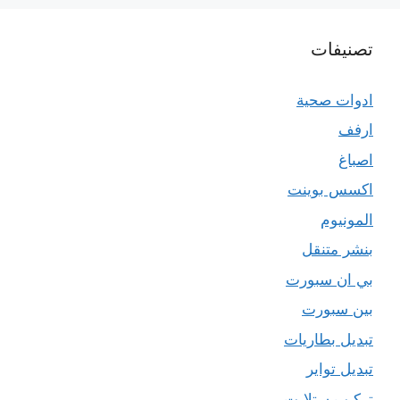
تصنيفات
ادوات صحية
ارفف
اصباغ
اكسس بوينت
المونيوم
بنشر متنقل
بي ان سبورت
بين سبورت
تبديل بطاريات
تبديل تواير
تركيب ستلايت