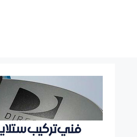
نتقل
لى
لمحتوى