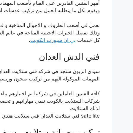
أمهر الفنيين القادرين على القيام بأصعب المهما
ويقوم بكل ما يتطلبه العمل من تركيب عدسات ا
نعمل في أصعب الظروف و الاحوال المناخية و في 
وذلك بفضل الخبرات الاجنبية المتاحة في عالم ال
كل خدمات
بي ان سبورت الكويت
.
فني الدش العدان
سيدي الزبون ستجد في شركه فني ستلايت العدان ام
المهمات الموكولة اليهم من تركيب صحون وربسيف
كافة الفنيين العاملين في شركتنا تم اختيارهم بنا
شركات الستلايت بالكويت تنمي مهاراتهم و تخضعهم 
لذلك الستلايت
satellite فني ستلايت العدان فني ستلايت هندي العدان فني ستلايت مركزى وعادي.
تركيب وصيانة ستلايت رسيفر