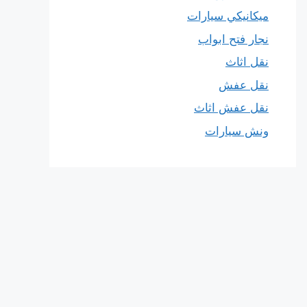
ميكانيكي سيارات
نجار فتح ابواب
نقل اثاث
نقل عفش
نقل عفش اثاث
ونش سيارات