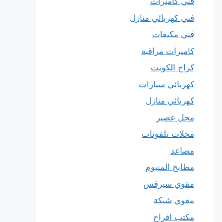
فني كاميرات
فني كهربائي منازل
فني مكيفات
كاميرات مراقبة
كراج الكويت
كهربائي سيارات
كهربائي منازل
محل عصير
محلات تلفونات
مصاعد
مطابخ المنيوم
مقوي سيرفس
مقوي شبكة
مكتب افراح