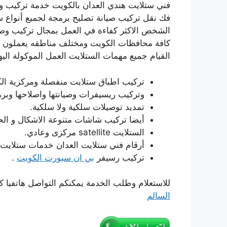
فك نقل تركيب صيانة تصليح برمجة لجميع أنواع 
الشخص الاكثر كفاءة في العمل بمجال تركيب وصيا
كافة محافظات الكويت ومختلف مناطقه يعملون في
القيام جميع مهمات الستلايت العمل الموكولة اليها
تركيب اطباق ستلايت منفصلة ومركزية ال
وتركيب ريسيفرات وصيانتها واصلاحها وبرم
تمديد توصيلات سلكية ولا سلكية.
أيضا تركيب شاشات متنوعة الاشكال و الح
الستلايت satellite مركزى وعادي.
أرقام فني ستلايت العدان خدمات ستلايت رسيفر 
تركيب رسيفر
بي ان سبورت الكويت
.
للاستعلام وطلب الخدمة يمكنكم التواصل هاتفيا ك
السالم