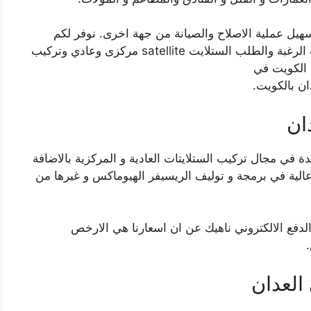
يل عملية الاصلاح والصيانة من جهة اخرى. نوفر لكم
ستلايت مركزى سلكي ولا سلكي الستلايت حسب الرغبة والطلب الستلايت satellite مركزى وعادي وتركيب
لكويت في
ن بالكويت.
ان
 في مجال تركيب الستلايتات العادية و المركزية بالاضافة
الية في برمجة و توليف الريسيفر الهيوماكس و غيرها من
لدفع الالكتروني ناهيك عن ان اسعارنا هي الارخص
العدان