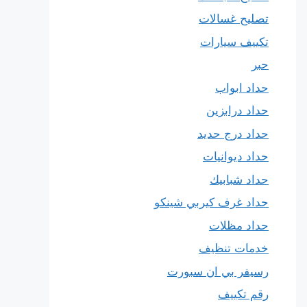
تصليح غسالات
تكييف سيارات
حبر
حداد ابواب
حداد درابزين
حداد درج حديد
حداد ديوانيات
حداد شبابيك
حداد غرف كيربي شينكو
حداد مظلات
خدمات تنظيف
رسيفر بي ان سبورت
رقم تكييف