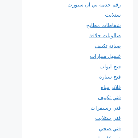
رقم خدمة بي ان سبورت
ستلايت
شفاطات مطابخ
صالونات حلاقة
صيانة تكييف
غسيل سيارات
فتح ابواب
فتح سيارة
فلاتر مياه
فني تكييف
فني رسيفرات
فني ستلايت
فني صحي