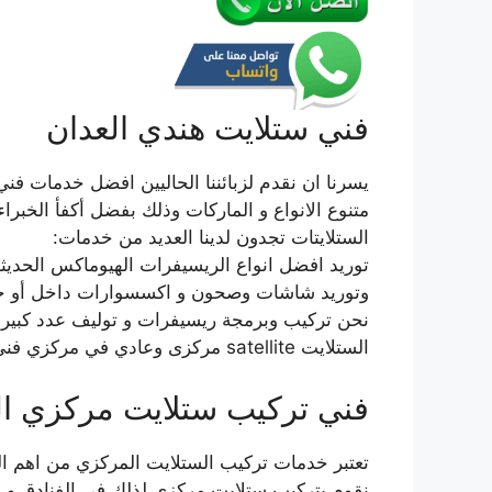
فني ستلايت هندي العدان
يسرنا ان نقدم لزبائننا الحاليين افضل خدمات فن
متنوع الانواع و الماركات وذلك بفضل أكفأ الخبرا
الستلايتات تجدون لدينا العديد من خدمات:
توريد افضل انواع الريسيفرات الهيوماكس الحديثة 
وتوريد شاشات وصحون و اكسسوارات داخل أو خا
نحن تركيب وبرمجة ريسيفرات و توليف عدد كبير 
الستلايت satellite مركزى وعادي في مركزي فني ستلايت هندي العدان.
فني تركيب ستلايت مركزي ال
تعتبر خدمات تركيب الستلايت المركزي من اهم الخ
نقوم بتركيب ستلايت مركزي لذلك في الفنادق و ال