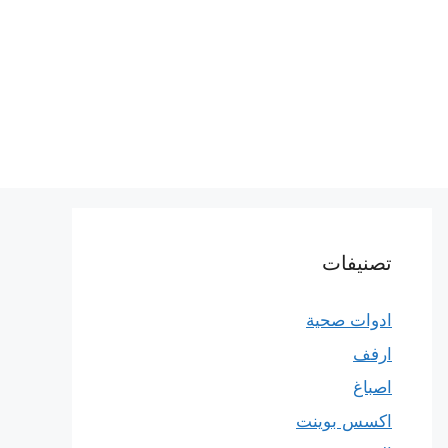
تصنيفات
ادوات صحية
ارفف
اصباغ
اكسس بوينت