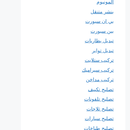
المونيوم
بنشر متنقل
بي ان سبورت
بين سبورت
تبديل بطاريات
تبديل تواير
تركيب ستلايت
تركيب سيراميك
تركيب مداخن
تصليح تكييف
تصليح تلفونات
تصليح ثلاجات
تصليح سيارات
تصليح طباخات