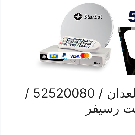
فني ستلايت هندي العدان / 52520080 /
يت رسيفر