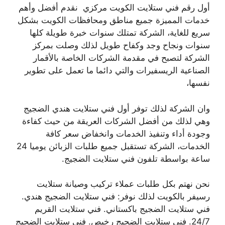
أول رقم فني ستلايت الكويت مركزي نقدم أفضل وأهم
خدمات المميزة جميع مناطق ومحافظات الكويت بشكل
سريع للغاية، الشركة تمتلك سنوات خبرة طويلة كلها
سنوات ونجاح وجد وكفاح طويل لذلك وصلت بمركز
الشركة لتصبح في مقدمة الشركات الخاصة بالأقمار
الصناعية الريسفيرات والتي دائما ما تعمل على تطوير
نفسها،
وان الشركة لذلك توفر أول فني ستلايت هندي الضجيج
وهي لذلك من أفضل الشركات العريقة من حيث كفاءة
وجودة أداء وتنفيذ الخدمات وانخفاض سعر كافة
الخدمات، الشركة تستقبل جميع طلبات الزبائن يوميا 24
ساعة بواسطة تلفون فني ستلايت الضجيج.
نحن نهتم بكل طلبات عملاء تركيب وصيانة ستلايت
رسيفر بالكويت لذلك نوفر: فني ستلايت الضجيج هندي.
فني ستلايت الضجيج باكستاني. فني ستلايت القريم
24/7. فني ستلايت الضجيج رخيص. فني ستلايت الضجيج