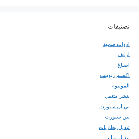
تصنيفات
ادوات صحية
ارفف
اصباغ
اكسس بوينت
المونيوم
بنشر متنقل
بي ان سبورت
بين سبورت
تبديل بطاريات
تبديل تواير