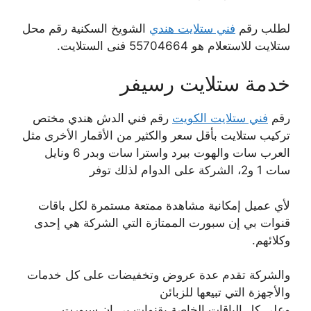
لطلب رقم
فني ستلايت هندي
الشويخ السكنية رقم محل
ستلايت للاستعلام هو 55704664 فنى الستلايت.
خدمة ستلايت رسيفر
رقم
فني ستلايت الكويت
رقم فني الدش هندي مختص
تركيب ستلايت بأقل سعر والكثير من الأقمار الأخرى مثل
العرب سات والهوت بيرد واسترا سات وبدر 6 ونايل
سات 1 و2، الشركة على الدوام لذلك توفر
لأي عميل إمكانية مشاهدة ممتعة مستمرة لكل باقات
قنوات بي إن سبورت الممتازة التي الشركة هي إحدى
وكلائهم.
والشركة تقدم عدة عروض وتخفيضات على كل خدمات
والأجهزة التي تبيعها للزبائن
وعلى كل الباقات الخاصة بقنوات بي إن سبورت