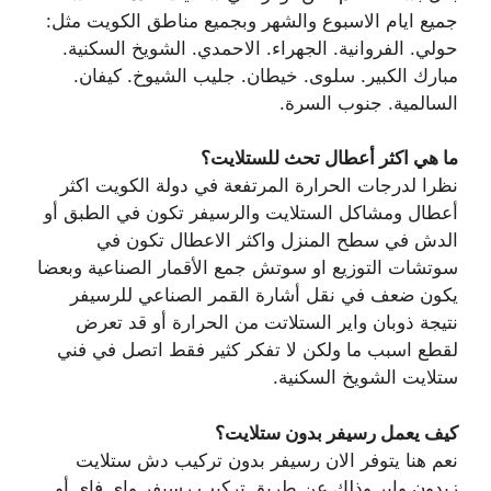
جميع ايام الاسبوع والشهر وبجميع مناطق الكويت مثل:
حولي. الفروانية. الجهراء. الاحمدي. الشويخ السكنية.
مبارك الكبير. سلوى. خيطان. جليب الشيوخ. كيفان.
السالمية. جنوب السرة.
ما هي اكثر أعطال تحث للستلايت؟
نظرا لدرجات الحرارة المرتفعة في دولة الكويت اكثر
أعطال ومشاكل الستلايت والرسيفر تكون في الطبق أو
الدش في سطح المنزل واكثر الاعطال تكون في
سوتشات التوزيع او سوتش جمع الأقمار الصناعية وبعضا
يكون ضعف في نقل أشارة القمر الصناعي للرسيفر
نتيجة ذوبان واير الستلاتت من الحرارة أو قد تعرض
لقطع اسبب ما ولكن لا تفكر كثير فقط اتصل في فني
ستلايت الشويخ السكنية.
كيف يعمل رسيفر بدون ستلايت؟
نعم هنا يتوفر الان رسيفر بدون تركيب دش ستلايت
زبدون واير وذلك عن طريق تركيب رسيفر واي فاي أو