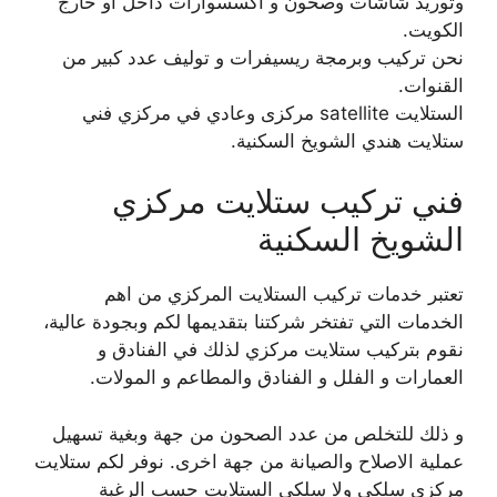
وتوريد شاشات وصحون و اكسسوارات داخل أو خارج
الكويت.
نحن تركيب وبرمجة ريسيفرات و توليف عدد كبير من
القنوات.
الستلايت satellite مركزى وعادي في مركزي فني
ستلايت هندي الشويخ السكنية.
فني تركيب ستلايت مركزي
الشويخ السكنية
تعتبر خدمات تركيب الستلايت المركزي من اهم
الخدمات التي تفتخر شركتنا بتقديمها لكم وبجودة عالية،
نقوم بتركيب ستلايت مركزي لذلك في الفنادق و
العمارات و الفلل و الفنادق والمطاعم و المولات.
و ذلك للتخلص من عدد الصحون من جهة وبغية تسهيل
عملية الاصلاح والصيانة من جهة اخرى. نوفر لكم ستلايت
مركزى سلكي ولا سلكي الستلايت حسب الرغبة