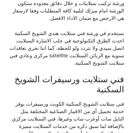
ورشة تركيب ستلايتات و خلال دقائق معدودة ستكون
الورشة امام منزلك لتلبية كافة المتطلبات وفقا لارسعار
هي الارخص مع ضمان الاداء الافضل.
نستخدم في ورشة فني ستلايت هندي الشويخ السكنية
احدث الطرق التكنولوجية في جلب الاشارة الستلايت
اتصل سيدي ولا تتردد ولو للحظة، كما اننا نجري تعاقدات
سنوية مع الزبائن الستلايت satellite مركزى وعادي فني
ستلايت الشويخ السكنية.
فني ستلايت ورسيفرات الشويخ
السكنية
فني ستلايت الشويخ السكنية الكويت ورسيفرات يوفر
خدمة تحميل أي من الاقمار الصناعية المختلفة مثل
النايل سات أوعرب سات وغيرها، فني الستلايت مركزي
بالإضافة لما سبق ذكره من خدمات الستلايت مميزة