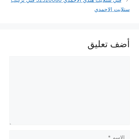
فني ستلايت هندي الاحمدي 52520080 فني تركيب
ستلايت الاحمدي
أضف تعليق
تعليق
الاسم