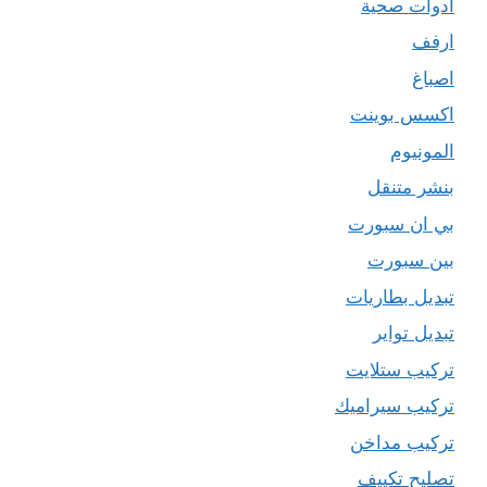
ادوات صحية
ارفف
اصباغ
اكسس بوينت
المونيوم
بنشر متنقل
بي ان سبورت
بين سبورت
تبديل بطاريات
تبديل تواير
تركيب ستلايت
تركيب سيراميك
تركيب مداخن
تصليح تكييف