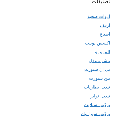
تصنيفات
ادوات صحية
ارفف
اصباغ
اكسس بوينت
المونيوم
بنشر متنقل
بي ان سبورت
بين سبورت
تبديل بطاريات
تبديل تواير
تركيب ستلايت
تركيب سيراميك