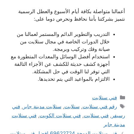
أعمالنا متواصلة بكافة أيام الأسبوع والعطل الرسمية
نتميز بشركتنا بأننا نحافظ ونحرص دوما على:
التدريب والتطوير الدائم والمستمر لعمالنا من
خلال الدورات الخاصة في مجال ستلايت من
صيانة وفك وتركيب وبرمجة.
استخدام أفضل الوسائل والمعدات المتطورة مع
أجهزة كشف حديثة للكشف عن الأجزاء التالفة
التي توفر لنا الوقت في حل المشكلة.
الالتزام بالمواعيد التي يتم تحديدها.
التصنيفات
فني ستلايت
الوسوم
رقم فني ستلايت
,
ستلايت
,
ستلايت مدينة جابر
,
فني
رسيفر
,
فني ستلايت
,
فني ستلايت الكويت
,
فني ستلايت
مدينة جابر
فني ستلايت الدوحة 69622724 افضل فني ستلايت