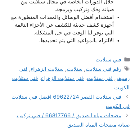
خلال الدورات الخاصة في مجال ستلايت من
صيانة وفك وتركيب وبرمجة.
استخدام أفضل الوسائل والمعدات المتطورة مع
أجهزة كشف حديثة للكشف عن الأجزاء التالفة
التي توفر لنا الوقت في حل المشكلة.
الالتزام بالمواعيد التي يتم تحديدها.
التصنيفات
فني ستلايت
الوسوم
رقم فني ستلايت
,
ستلايت
,
ستلايت الزهراء
,
فني
رسيفر
,
فني ستلايت
,
فني ستلايت الزهراء
,
فني ستلايت
الكويت
فني ستلايت القصر 69622724 افضل فني ستلايت
في الكويت
مضخات مياه الصديق / 66817766 / فني تركيب
صيانة مضخات المياه الصديق