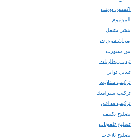
اكسس بوينت
المونيوم
بنشر متنقل
بي ان سبورت
بين سبورت
تبديل بطاريات
تبديل تواير
تركيب ستلايت
تركيب سيراميك
تركيب مداخن
تصليح تكييف
تصليح تلفونات
تصليح ثلاجات