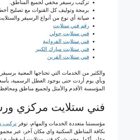
تركيب رسيفر مخفي لجميع المناطق.
برمجة وتوليف كل القنوات مع تصليح أخط
صيانة أي نوع من أنواع الرسيفر والستلايت
رقم فني ستلايت
فني ستلايت حولي
فني ستلايت الفروانية
فني ستلايت مبارك الكبير
فني ستلايت القرين
والكثير من الخدمات التي تحتاجها المعنية برسيف
وبأي يوم أردت حتى بوجود العطل الرسمية، بأسعا
المؤسسة الأقدم والأمثل ولجميع مناطق ومحافظا
فني ستلايت مركزي ور
مؤسستنا متعددة الخدمات والمهام، توفر
تركيب س
بكافة المناطق السكنية واي مكان آخر، عبر مجموع
وعلى أكمل وجه، شركة فني ستلايت ابو فطيرة ت