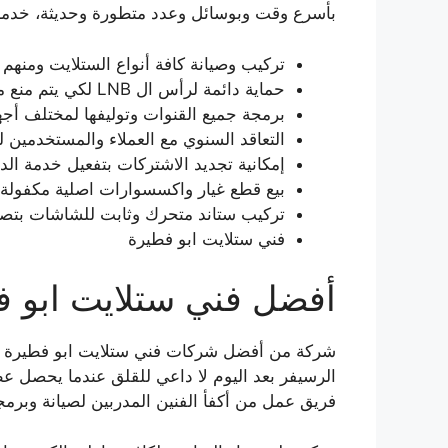
بأسرع وقت وبوسائل وعدد متطورة وحديثة، خدماتن
تركيب وصيانة كافة أنواع الستلايت ومنهم ا
حماية دائمة لرأس ال LNB لكي يتم منع مياه الأمطار من الوصول إليها واتلافها بعد ذلك.
برمجة جميع القنوات وتوليفها لمختلف أجهز
التعاقد السنوي مع العملاء والمستخدمين ل
إمكانية تجديد الاشتركات بتفعيل خدمة الدف
بيع قطع غيار واكسسوارات اصلية مكفولة 
تركيب ستاند متحرك وثابت للشاشات بتصام
فني ستلايت ابو فطيرة
أفضل فني ستلايت ابو ف
شركة من أفضل شركات فني ستلايت ابو فطيرة لص
الرسيفر بعد اليوم لا داعي للقلق عندما يحصل 
فريق عمل من أكفأ الفنين المدربين لصيانة وبرمج