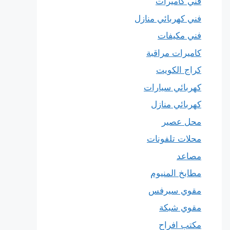
فني كاميرات
فني كهربائي منازل
فني مكيفات
كاميرات مراقبة
كراج الكويت
كهربائي سيارات
كهربائي منازل
محل عصير
محلات تلفونات
مصاعد
مطابخ المنيوم
مقوي سيرفس
مقوي شبكة
مكتب افراح