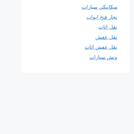
ميكانيكي سيارات
نجار فتح ابواب
نقل اثاث
نقل عفش
نقل عفش اثاث
ونش سيارات