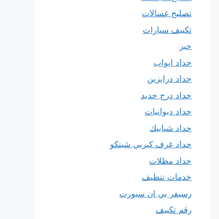
تصليح غسالات
تكييف سيارات
حبر
حداد ابواب
حداد درابزين
حداد درج حديد
حداد ديوانيات
حداد شبابيك
حداد غرف كيربي شينكو
حداد مظلات
خدمات تنظيف
رسيفر بي ان سبورت
رقم تكييف