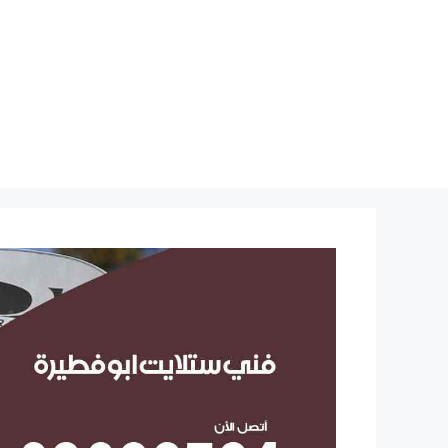
نتقل
لى
لمحتوى