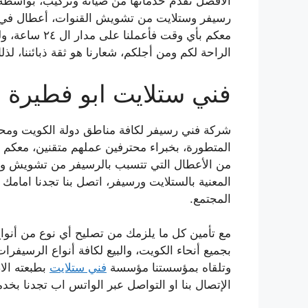
الأفضل تقدم خدماتها من صيانة وتركيب، بواسطة 
رسيفر وستلايت من تشويش القنوات، أعطال في الب
معكم بأي وقت ف
الراحة لكم ومن أجلكم، شعارنا هو ثقة ذبائننا، لذ
فني ستلايت ابو فطيرة
شركة فني رسيفر لكافة مناطق دولة الكويت ومحافظ
المتطورة، بخبراء محترفين عملهم متقنين، معكم ع
من الأعطال التي تتسبب بالرسيفر من تشويش و 
المعنية بالستلايت ورسيفر، اتصل بنا تجدنا امامك
المجتمع.
مع تأمين كل ما يلزمك من تصليح أي نوع من أنوا
بجميع أنحاء الكويت، والبيع لكافة أنواع الرسي
وتلقاه بمؤسستنا مؤسسة
فني ستلايت
بطبعته الاص
الإتصال بنا او التواصل عبر الواتس اب تجدنا بخ