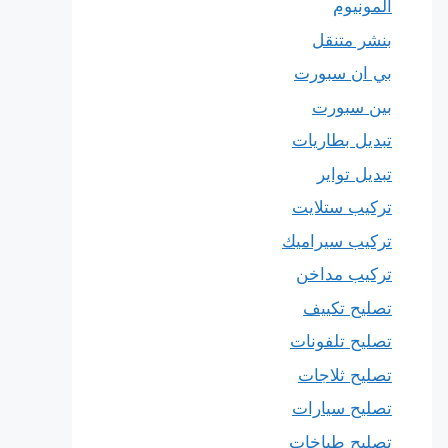
المونيوم
بنشر متنقل
بي ان سبورت
بين سبورت
تبديل بطاريات
تبديل تواير
تركيب ستلايت
تركيب سيراميك
تركيب مداخن
تصليح تكييف
تصليح تلفونات
تصليح ثلاجات
تصليح سيارات
تصليح طباخات