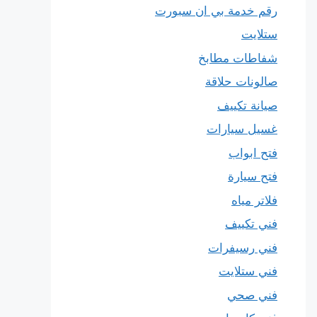
رقم خدمة بي ان سبورت
ستلايت
شفاطات مطابخ
صالونات حلاقة
صيانة تكييف
غسيل سيارات
فتح ابواب
فتح سيارة
فلاتر مياه
فني تكييف
فني رسيفرات
فني ستلايت
فني صحي