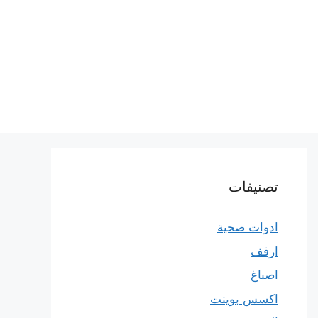
تصنيفات
ادوات صحية
ارفف
اصباغ
اكسس بوينت