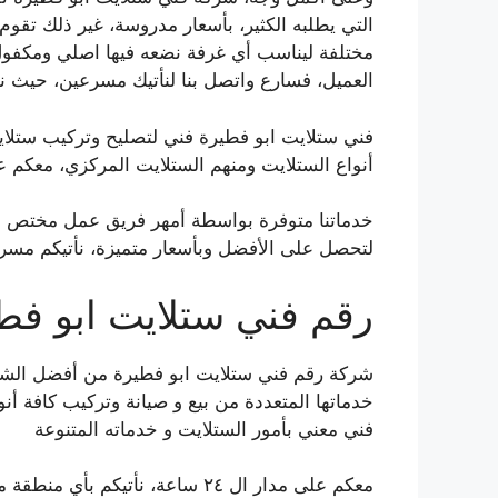
التي يطلبه الكثير، بأسعار مدروسة، غير ذلك تقوم
مختلفة ليناسب أي غرفة نضعه فيها اصلي ومكفول
العميل، فسارع واتصل بنا لنأتيك مسرعين، حيث نتواجد معك ع
فني ستلايت ابو فطيرة فني لتصليح وتركيب ستلاي
أنواع الستلايت ومنهم الستلايت المركزي، معكم عل
خدماتنا متوفرة بواسطة أمهر فريق عمل مختص خب
لتحصل على الأفضل وبأسعار متميزة، نأتيكم مسرعي
رقم فني ستلايت ابو فط
شركة رقم فني ستلايت ابو فطيرة من أفضل الشرك
خدماتها المتعددة من بيع و صيانة وتركيب كافة أ
فني معني بأمور الستلايت و خدماته المتنوعة
معكم على مدار ال ٢٤ ساعة، نأتي