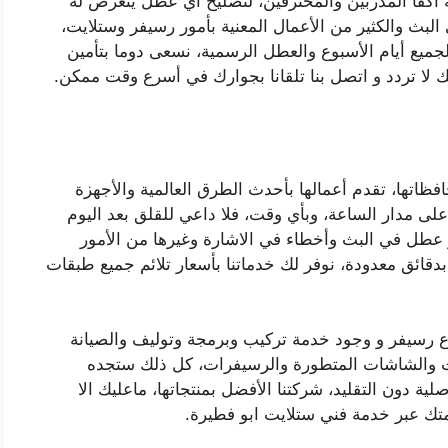
أكفأ المدربين والمحترفين، لتصليح أي عطل يتعرض له
ث والكثير من الأعمال المعنية بأمور رسيفر وستلايت،
أعملنا على مدار ال ٢٤ ساعة، ولجميع أيام الأسبوع والعطل الرسمية، نسعى دوما بتأمين
لك لا تردد و اتصل بنا تلقانا بجوارك في أسرع وقت ممكن.
اتها، تقدم أعمالها بأحدث الطرق العالمية والأجهزة
لى مدار الساعة، وبأي وقت، فلا داعي للقلق بعد اليوم
عطل في البث وأخطاء في الاشارة وغيرها من الأمور
 بدقائق معدودة، نوفر لك خدماتنا بأسعار تلائم جميع طبقات
ع رسيفر و وجود خدمة تركيب وبرمجة وتوليف والصيانة
فرات والشاشات المتطورة والرسيفرات، كل ذلك ستجده
لية دون التقليد، شركتنا الأفضل بمنتجاتها، ماعليك الا
دمتك عبر خدمة فني ستلايت ابو فطيرة.