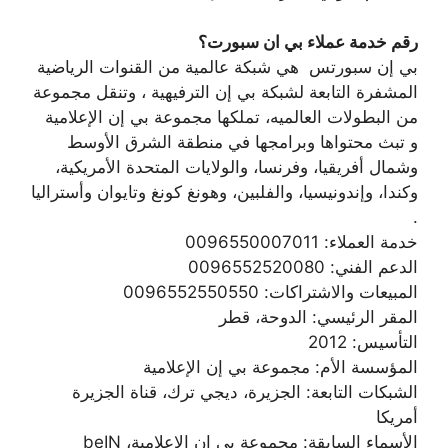
رقم خدمة عملاء بي ان سبورت؟
بي إن سبورتس ‏ هي شبكة عالمية من القنوات الرياضية
المشفرة التابعة لشبكة بي إن الترفيهية ‏، وتنقل مجموعة
من البطولات العالميه، تملكها مجموعة بي إن الإعلامية ‏
و تبث محتواها وبرامجها في منطقة الشرق الأوسط
وشمال أفريقيا، وفرنسا، والولايات المتحدة الأمريكية،
وكندا، وإندونيسيا، والفلبين، وهونغ كونغ وتايوان وأستراليا
.
خدمة العملاء: 0096550007011
الدعم الفني: 0096552520080
المبيعات والاشتراكات: 0096552550550
المقر الرئيسي: الدوحة، قطر
التأسيس: 2012
المؤسسة الأم: مجموعة بي إن الإعلامية
الشبكات التابعة: الجزيرة، ديجي ترك، قناة الجزيرة
أمريكا
الأسماء السابقة: مجموعة بي إن الإعلامية، beIN