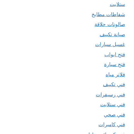
ستلايت
شفاطات مطابخ
صالونات حلاقة
صيانة تكييف
غسيل سيارات
فتح ابواب
فتح سيارة
فلاتر مياه
فني تكييف
فني رسيفرات
فني ستلايت
فني صحي
فني كاميرات