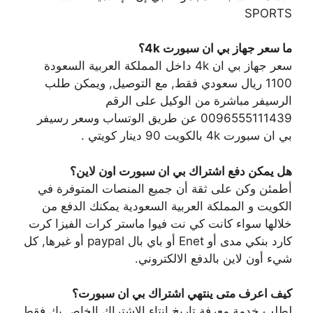
SPORTS
ما سعر جهاز بي ان سبورت 4k؟
سعر جهاز بي ان 4k داخل المملكة العربية السعودة
1100 ريال سعودي فقط, مع التوصيل, ويمكن طلب
الرسيفر مباشرة من الوكيل على الرقم
0096555111439 عن طريق الوتساب وسعر رسيفر
بي ان سبورت 4k بالكويت 90 دينار كويتي .
هل يمكن دفع اشتراك بي ان سبورت اون لاين؟
أطمئن وكن على ثقة أن جميع المنصات المتوفرة في
الكويت و المملكة العربية السعودية يمكنك الدفع من
خلالها سواء كانت كي نت فيوا ماستر كرات الفيزا كرت
كارد بنكي مدى أو Enet أو باي بال paypal أو غيرها, كل
شيء أون لاين بالدفع الالكتروني.
كيف اعرف متى ينتهي اشتراك بي ان سبورت؟
لطلب خدمة معرفة تاريخ انتاء الاشتراك الخاص بك فقط