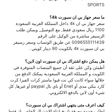
SPORTS
ما سعر جهاز بي ان سبورت 4k؟
سعر جهاز بي ان 4k داخل المملكة العربية السعودة
1100 ريال سعودي فقط, مع التوصيل, ويمكن طلب
الرسيفر مباشرة من الوكيل على الرقم
0096555111439 عن طريق الوتساب وسعر رسيفر
بي ان سبورت 4k بالكويت 90 دينار كويتي .
هل يمكن دفع اشتراك بي ان سبورت اون لاين؟
أطمئن وكن على ثقة أن جميع المنصات المتوفرة في
الكويت و المملكة العربية السعودية يمكنك الدفع من
خلالها سواء كانت كي نت فيوا ماستر كرات الفيزا كرت
كارد بنكي مدى أو Enet أو باي بال paypal أو غيرها, كل
شيء أون لاين بالدفع الالكتروني.
كيف اعرف متى ينتهي اشتراك بي ان سبورت؟
لطلب خدمة معرفة تاريخ انتاء الاشتراك الخاص بك فقط