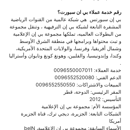
رقم خدمة عملاء بي ان سبورت؟
بي إن سبورتس ‏ هي شبكة عالمية من القنوات الرياضية
المشفرة التابعة لشبكة بي إن الترفيهية ‏، وتنقل مجموعة
من البطولات العالميه، تملكها مجموعة بي إن الإعلامية ‏
و تبث محتواها وبرامجها في منطقة الشرق الأوسط
وشمال أفريقيا، وفرنسا، والولايات المتحدة الأمريكية،
وكندا، وإندونيسيا، والفلبين، وهونغ كونغ وتايوان وأستراليا
.
خدمة العملاء: 0096550007011
الدعم الفني: 0096552520080
المبيعات والاشتراكات: 0096552550550
المقر الرئيسي: الدوحة، قطر
التأسيس: 2012
المؤسسة الأم: مجموعة بي إن الإعلامية
الشبكات التابعة: الجزيرة، ديجي ترك، قناة الجزيرة
أمريكا
الأسماء السابقة: مجموعة بي إن الإعلامية، beIN