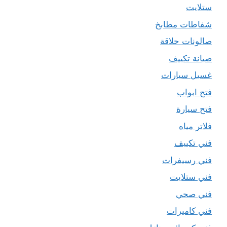
ستلايت
شفاطات مطابخ
صالونات حلاقة
صيانة تكييف
غسيل سيارات
فتح ابواب
فتح سيارة
فلاتر مياه
فني تكييف
فني رسيفرات
فني ستلايت
فني صحي
فني كاميرات