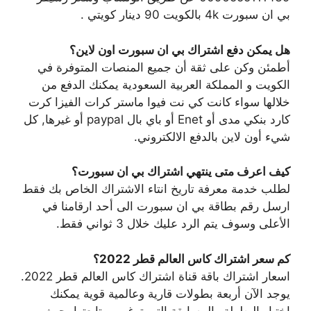
بي ان سبورت 4k بالكويت 90 دينار كويتي .
هل يمكن دفع اشتراك بي ان سبورت اون لاين؟
أطمئن وكن على ثقة أن جميع المنصات المتوفرة في
الكويت و المملكة العربية السعودية يمكنك الدفع من
خلالها سواء كانت كي نت فيوا ماستر كرات الفيزا كرت
كارد بنكي مدى أو Enet أو باي بال paypal أو غيرها, كل
شيء أون لاين بالدفع الالكتروني.
كيف اعرف متى ينتهي اشتراك بي ان سبورت؟
لطلب خدمة معرفة تاريخ انتاء الاشتراك الخاص بك فقط
ارسل رقم بطاقة بي ان سبورت الى أحد ارقامنا في
الأعلى وسوف يتم الرد عليك خلال 3 ثواني فقط.
كم سعر اشتراك كاس العالم قطر 2022؟
اسعار اشتراك باقة قناة اشتراك كاس العالم قطر 2022.
يوجد الآن أربعة بطولات قارية وعالمية قوية يمكنك
اختيار البطولة والمسابقة التي ترغب بمتابعتها, حيث