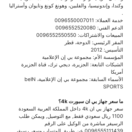
وكندا، وإندونيسيا، والفلبين، وهونغ كونغ وتايوان وأستراليا
.
خدمة العملاء: 0096550007011
الدعم الفني: 0096552520080
المبيعات والاشتراكات: 0096552550550
المقر الرئيسي: الدوحة، قطر
التأسيس: 2012
المؤسسة الأم: مجموعة بي إن الإعلامية
الشبكات التابعة: الجزيرة، ديجي ترك، قناة الجزيرة
أمريكا
الأسماء السابقة: مجموعة بي إن الإعلامية، beIN
SPORTS
ما سعر جهاز بي ان سبورت 4k؟
سعر جهاز بي ان 4k داخل المملكة العربية السعودة
1100 ريال سعودي فقط, مع التوصيل, ويمكن طلب
الرسيفر مباشرة من الوكيل على الرقم
0096555111439 عن طريق الوتساب وسعر رسيفر