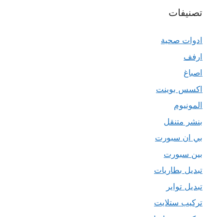
تصنيفات
ادوات صحية
ارفف
اصباغ
اكسس بوينت
المونيوم
بنشر متنقل
بي ان سبورت
بين سبورت
تبديل بطاريات
تبديل تواير
تركيب ستلايت