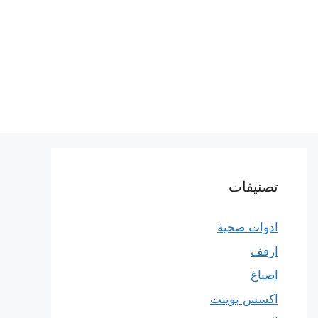
تصنيفات
ادوات صحية
ارفف
اصباغ
اكسس بوينت