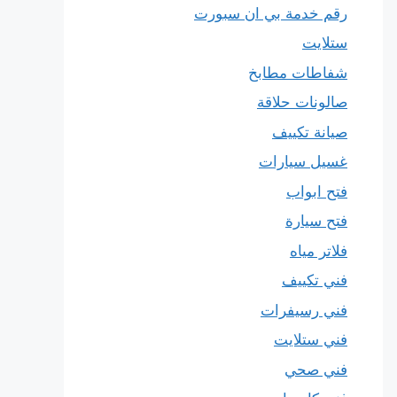
رقم خدمة بي ان سبورت
ستلايت
شفاطات مطابخ
صالونات حلاقة
صيانة تكييف
غسيل سيارات
فتح ابواب
فتح سيارة
فلاتر مياه
فني تكييف
فني رسيفرات
فني ستلايت
فني صحي