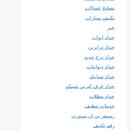
تصليح غسالات
تكييف سيارات
حبر
حداد ابواب
حداد درابزين
حداد درج حديد
حداد ديوانيات
حداد شبابيك
حداد غرف كيربي شينكو
حداد مظلات
خدمات تنظيف
رسيفر بي ان سبورت
رقم تكييف