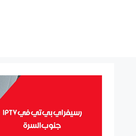
نتقل
لى
لمحتوى