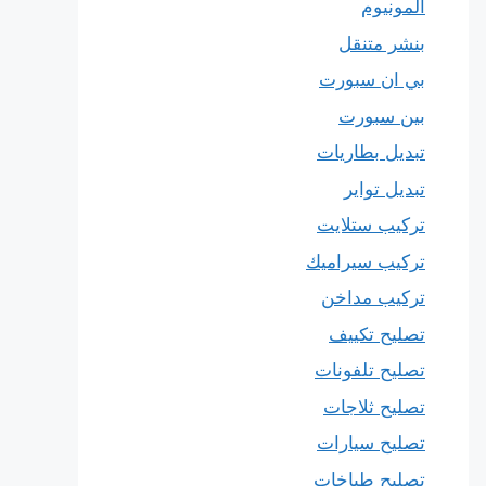
المونيوم
بنشر متنقل
بي ان سبورت
بين سبورت
تبديل بطاريات
تبديل تواير
تركيب ستلايت
تركيب سيراميك
تركيب مداخن
تصليح تكييف
تصليح تلفونات
تصليح ثلاجات
تصليح سيارات
تصليح طباخات