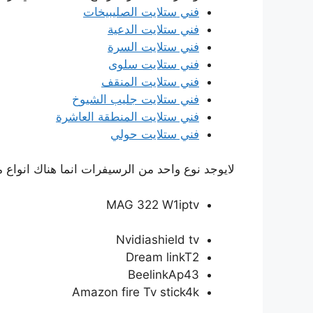
فني ستلايت الصليبيخات
فني ستلايت الدعية
فني ستلايت السرة
فني ستلايت سلوى
فني ستلايت المنقف
فني ستلايت جليب الشيوخ
فني ستلايت المنطقة العاشرة
فني ستلايت حولي
لايوجد نوع واحد من الرسيفرات انما هناك انواع مت
MAG 322 W1iptv
Nvidiashield tv
Dream linkT2
BeelinkAp43
Amazon fire Tv stick4k