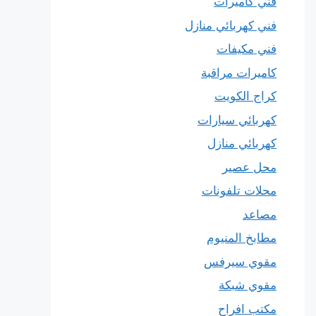
فني كاميرات
فني كهربائي منازل
فني مكيفات
كاميرات مراقبة
كراج الكويت
كهربائي سيارات
كهربائي منازل
محل عصير
محلات تلفونات
مصاعد
مطابخ المنيوم
مقوي سيرفس
مقوي شبكة
مكتب افراح