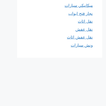
ميكانيكي سيارات
نجار فتح ابواب
نقل اثاث
نقل عفش
نقل عفش اثاث
ونش سيارات