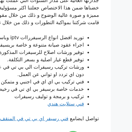
جدارتها العالية على مدار السنوات التي عملت ب
خضناها ضمن هذا الاختصاص جعلتنا اكثر مسؤولية
مميزة و صورة عالية الوضوح و ذلك من خلال مقو
قامت شركتنا بمواكبة التطورات و ذلك من خلال ت
توريد افضل انواع الرسيفرراات iptv وباسعاررخيصة لن تحلم بها.
اجراء عقود صيانة متنوعة و خاصة بريسيفر
توفير ورشات اصلاح للرسيفرات المذكورة 
توفير قطع غيار اصلية و بسعر التكلفة.
ورشات تركيب رسيفرات الي بي تي في على 
دون اي تردد او تواني عن العمل.
فني تركيب بي اي اي في اجنبي و متمكن م
خدمات خاصة برسيفر بي اي تي في رخيصة 
تركيب و برمجة و توليف رسيفرات
فني ستلايت هندي
تواصل ايضامع
فني رسيفر اي بي تي في المنقف