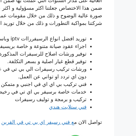
العالية على مدار السنوات التي عملت بها ضمن ا
ضمن هذا الاختصاص جعلتنا اكثر مسؤولية و اكثر
صورة عالية الوضوح و ذلك من خلال مقومات عمل 
شركتنا بمواكبة التطورات و ذلك من خلال توريد ا
توريد افضل انواع الرسيفرراات iptv وباسعاررخيصة لن تحلم بها.
اجراء عقود صيانة متنوعة و خاصة بريسيفر
توفير ورشات اصلاح للرسيفرات المذكورة 
توفير قطع غيار اصلية و بسعر التكلفة.
ورشات تركيب رسيفرات الي بي تي في على 
دون اي تردد او تواني عن العمل.
فني تركيب بي اي اي في اجنبي و متمكن م
خدمات خاصة برسيفر بي اي تي في رخيصة 
تركيب و برمجة و توليف رسيفرات
فني ستلايت هندي
تواصل الان م
ع فني رسيفر اي بي تي في القرين