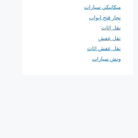
ميكانيكي سيارات
نجار فتح ابواب
نقل اثاث
نقل عفش
نقل عفش اثاث
ونش سيارات