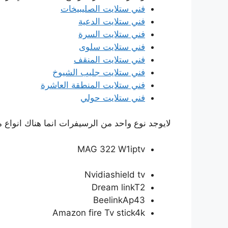
فني ستلايت الصليبيخات
فني ستلايت الدعية
فني ستلايت السرة
فني ستلايت سلوى
فني ستلايت المنقف
فني ستلايت جليب الشيوخ
فني ستلايت المنطقة العاشرة
فني ستلايت حولي
لايوجد نوع واحد من الرسيفرات انما هناك انواع مت
MAG 322 W1iptv
Nvidiashield tv
Dream linkT2
BeelinkAp43
Amazon fire Tv stick4k