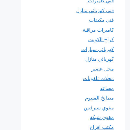
فني كاميرات
فني كهربائي منازل
فني مكيفات
كاميرات مراقبة
كراج الكويت
كهربائي سيارات
كهربائي منازل
محل عصير
محلات تلفونات
مصاعد
مطابخ المنيوم
مقوي سيرفس
مقوي شبكة
مكتب افراح