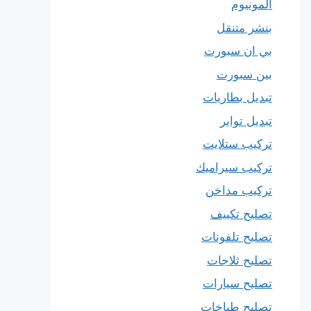
المونيوم
بنشر متنقل
بي ان سبورت
بين سبورت
تبديل بطاريات
تبديل تواير
تركيب ستلايت
تركيب سيراميك
تركيب مداخن
تصليح تكييف
تصليح تلفونات
تصليح ثلاجات
تصليح سيارات
تصليح طباخات