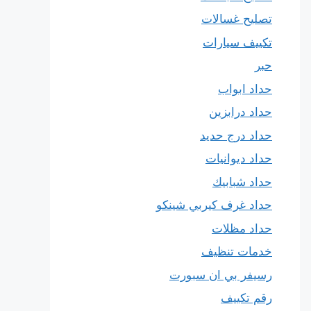
تصليح غسالات
تكييف سيارات
حبر
حداد ابواب
حداد درابزين
حداد درج حديد
حداد ديوانيات
حداد شبابيك
حداد غرف كيربي شينكو
حداد مظلات
خدمات تنظيف
رسيفر بي ان سبورت
رقم تكييف