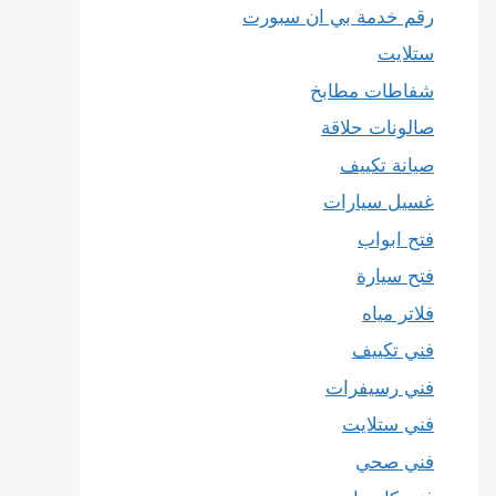
رقم خدمة بي ان سبورت
ستلايت
شفاطات مطابخ
صالونات حلاقة
صيانة تكييف
غسيل سيارات
فتح ابواب
فتح سيارة
فلاتر مياه
فني تكييف
فني رسيفرات
فني ستلايت
فني صحي