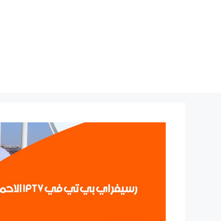
نتقل
لى
لمحتوى