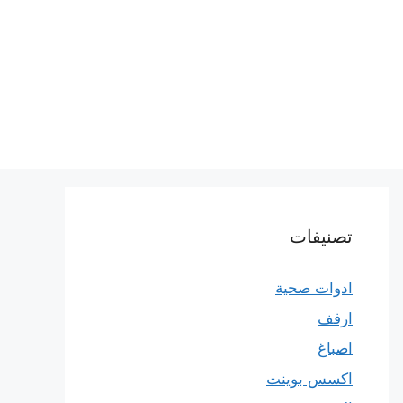
تصنيفات
ادوات صحية
ارفف
اصباغ
اكسس بوينت