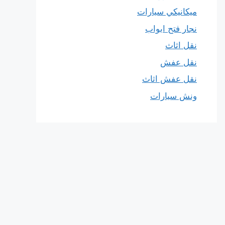
ميكانيكي سيارات
نجار فتح ابواب
نقل اثاث
نقل عفش
نقل عفش اثاث
ونش سيارات