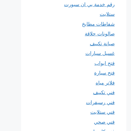
رقم خدمة بي ان سبورت
ستلايت
شفاطات مطابخ
صالونات حلاقة
صيانة تكييف
غسيل سيارات
فتح ابواب
فتح سيارة
فلاتر مياه
فني تكييف
فني رسيفرات
فني ستلايت
فني صحي