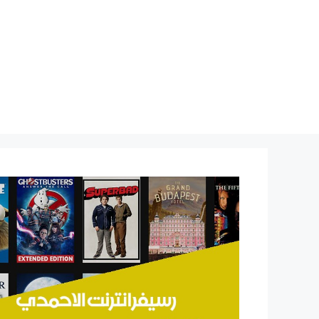
نتقل
لى
لمحتوى