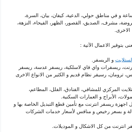
عة و في مناطق حولي، الدعية، كيفان، بيان، السرة،
لروضة، مشرف، الصديق، القصور، الظهر، الفيحاء، النزهة،
الاخرى.
بتوفير الاعمال الآتية :
لستلايت
و الريسفر.
ترنت، ريسفرات واي فاي لاسلكية، ريسفر عدسة، ريسفر
، ريسفرات Full Hd، هيوماكس، ترومان، رسيفر نظام قديم و الكثير من الانواع الاخرى
لايت المركزي للمشافي، الفنادق، الفلل، المطاعم،
ولات، الأبراج و العمارات السكنية.
 اجهزة ريسفر انترنت مع تأمين قطع التبديل الخاصة بها و
كفالة و بسعر رخيص و منافس لأسعار خدمات الشركات
انترنت من كل الاشكال و الموديلات.