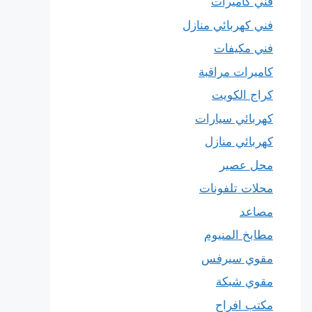
فني كاميرات
فني كهربائي منازل
فني مكيفات
كاميرات مراقبة
كراج الكويت
كهربائي سيارات
كهربائي منازل
محل عصير
محلات تلفونات
مصاعد
مطابخ المنيوم
مقوي سيرفس
مقوي شبكة
مكتب افراح