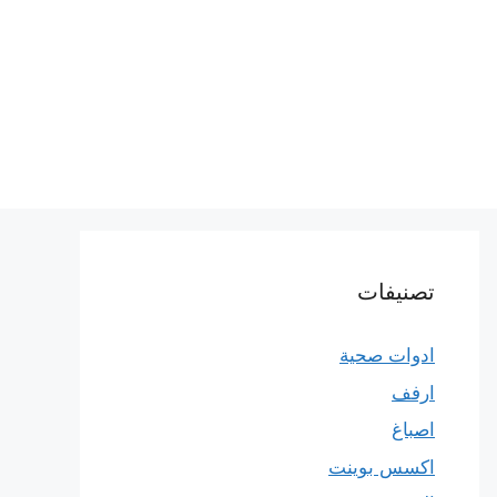
تصنيفات
ادوات صحية
ارفف
اصباغ
اكسس بوينت