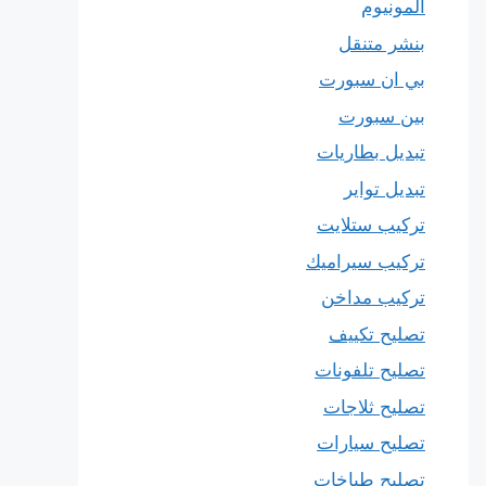
المونيوم
بنشر متنقل
بي ان سبورت
بين سبورت
تبديل بطاريات
تبديل تواير
تركيب ستلايت
تركيب سيراميك
تركيب مداخن
تصليح تكييف
تصليح تلفونات
تصليح ثلاجات
تصليح سيارات
تصليح طباخات