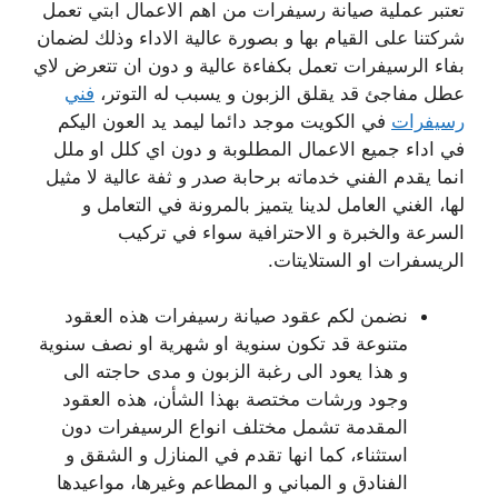
تعتبر عملية صيانة رسيفرات من اهم الاعمال ابتي تعمل
شركتنا على القيام بها و بصورة عالية الاداء وذلك لضمان
بفاء الرسيفرات تعمل بكفاءة عالية و دون ان تتعرض لاي
عطل مفاجئ قد يقلق الزبون و يسبب له التوتر،
فني
رسيفرات
في الكويت موجد دائما ليمد يد العون اليكم
في اداء جميع الاعمال المطلوبة و دون اي كلل او ملل
انما يقدم الفني خدماته برحابة صدر و ثفة عالية لا مثيل
لها، الغني العامل لدينا يتميز بالمرونة في التعامل و
السرعة والخبرة و الاحترافية سواء في تركيب
الريسفرات او الستلايتات.
نضمن لكم عقود صيانة رسيفرات هذه العقود
متنوعة قد تكون سنوية او شهرية او نصف سنوية
و هذا يعود الى رغبة الزبون و مدى حاجته الى
وجود ورشات مختصة بهذا الشأن، هذه العقود
المقدمة تشمل مختلف انواع الرسيفرات دون
استثناء، كما انها تقدم في المنازل و الشقق و
الفنادق و المباني و المطاعم وغيرها، مواعيدها