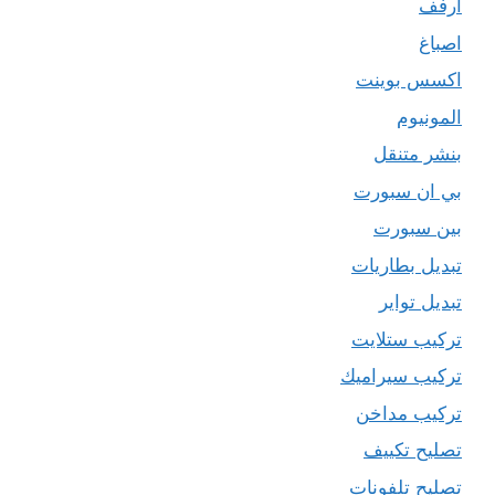
ارفف
اصباغ
اكسس بوينت
المونيوم
بنشر متنقل
بي ان سبورت
بين سبورت
تبديل بطاريات
تبديل تواير
تركيب ستلايت
تركيب سيراميك
تركيب مداخن
تصليح تكييف
تصليح تلفونات