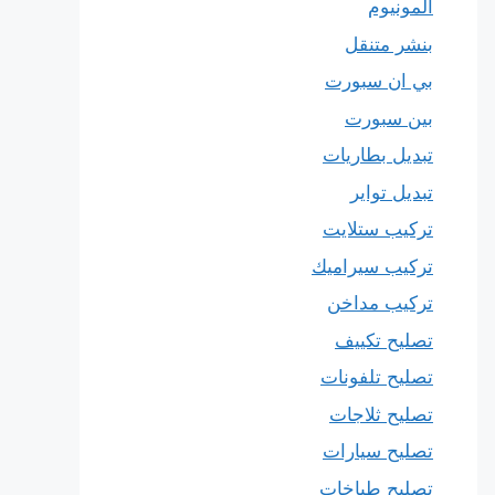
المونيوم
بنشر متنقل
بي ان سبورت
بين سبورت
تبديل بطاريات
تبديل تواير
تركيب ستلايت
تركيب سيراميك
تركيب مداخن
تصليح تكييف
تصليح تلفونات
تصليح ثلاجات
تصليح سيارات
تصليح طباخات