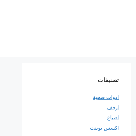
تصنيفات
ادوات صحية
ارفف
اصباغ
اكسس بوينت