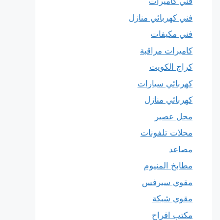
فني كاميرات
فني كهربائي منازل
فني مكيفات
كاميرات مراقبة
كراج الكويت
كهربائي سيارات
كهربائي منازل
محل عصير
محلات تلفونات
مصاعد
مطابخ المنيوم
مقوي سيرفس
مقوي شبكة
مكتب افراح