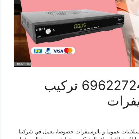
فني رسيفر الظهر 69622724 تركيب
فرات
ستلايتات عموما و بالرسيفرات خصوصا، يعمل في شركتنا