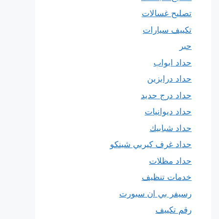
تصليح غسالات
تكييف سيارات
حبر
حداد ابواب
حداد درابزين
حداد درج حديد
حداد ديوانيات
حداد شبابيك
حداد غرف كيربي شينكو
حداد مظلات
خدمات تنظيف
رسيفر بي ان سبورت
رقم تكييف