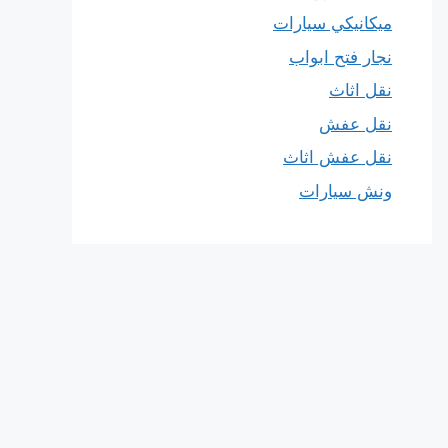
ميكانيكي سيارات
نجار فتح ابواب
نقل اثاث
نقل عفش
نقل عفش اثاث
ونش سيارات