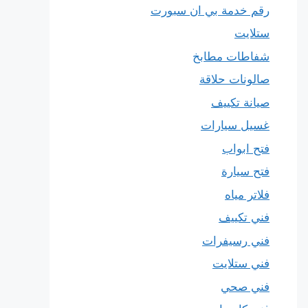
رقم خدمة بي ان سبورت
ستلايت
شفاطات مطابخ
صالونات حلاقة
صيانة تكييف
غسيل سيارات
فتح ابواب
فتح سيارة
فلاتر مياه
فني تكييف
فني رسيفرات
فني ستلايت
فني صحي