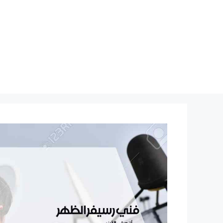
نتقل
لى
لمحتوى