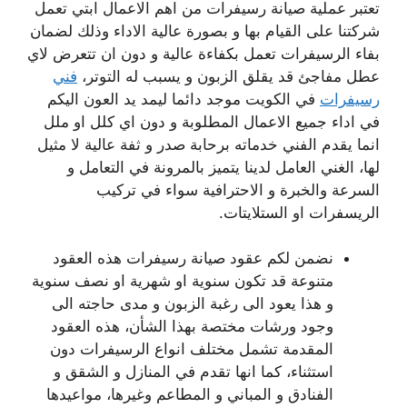
تعتبر عملية صيانة رسيفرات من اهم الاعمال ابتي تعمل
شركتنا على القيام بها و بصورة عالية الاداء وذلك لضمان
بفاء الرسيفرات تعمل بكفاءة عالية و دون ان تتعرض لاي
عطل مفاجئ قد يقلق الزبون و يسبب له التوتر،
فني
رسيفرات
في الكويت موجد دائما ليمد يد العون اليكم
في اداء جميع الاعمال المطلوبة و دون اي كلل او ملل
انما يقدم الفني خدماته برحابة صدر و ثفة عالية لا مثيل
لها، الغني العامل لدينا يتميز بالمرونة في التعامل و
السرعة والخبرة و الاحترافية سواء في تركيب
الريسفرات او الستلايتات.
نضمن لكم عقود صيانة رسيفرات هذه العقود
متنوعة قد تكون سنوية او شهرية او نصف سنوية
و هذا يعود الى رغبة الزبون و مدى حاجته الى
وجود ورشات مختصة بهذا الشأن، هذه العقود
المقدمة تشمل مختلف انواع الرسيفرات دون
استثناء، كما انها تقدم في المنازل و الشقق و
الفنادق و المباني و المطاعم وغيرها، مواعيدها