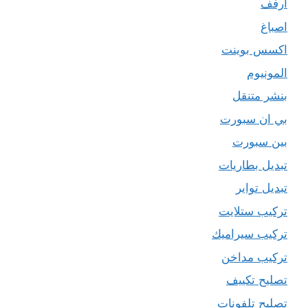
ارفف
اصباغ
اكسس بوينت
المونيوم
بنشر متنقل
بي ان سبورت
بين سبورت
تبديل بطاريات
تبديل تواير
تركيب ستلايت
تركيب سيراميك
تركيب مداخن
تصليح تكييف
تصليح تلفونات