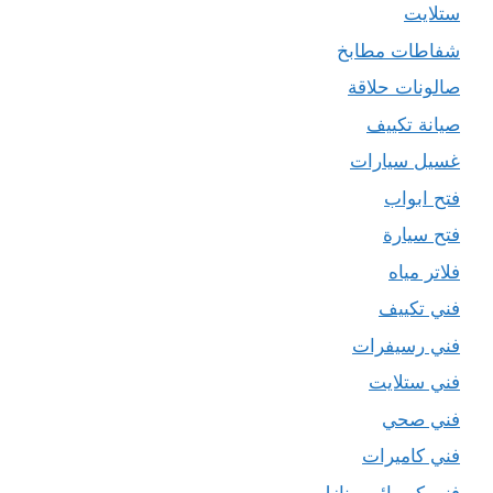
ستلايت
شفاطات مطابخ
صالونات حلاقة
صيانة تكييف
غسيل سيارات
فتح ابواب
فتح سيارة
فلاتر مياه
فني تكييف
فني رسيفرات
فني ستلايت
فني صحي
فني كاميرات
فني كهربائي منازل