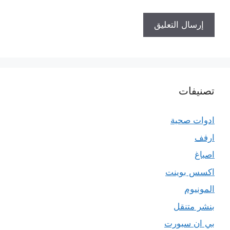
تصنيفات
ادوات صحية
ارفف
اصباغ
اكسس بوينت
المونيوم
بنشر متنقل
بي ان سبورت