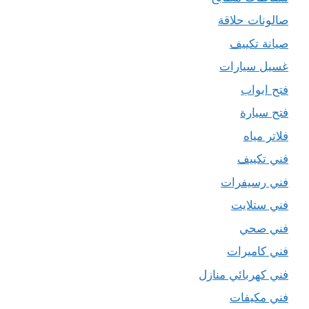
صالونات حلاقة
صيانة تكييف
غسيل سيارات
فتح ابواب
فتح سيارة
فلاتر مياه
فني تكييف
فني رسيفرات
فني ستلايت
فني صحي
فني كاميرات
فني كهربائي منازل
فني مكيفات