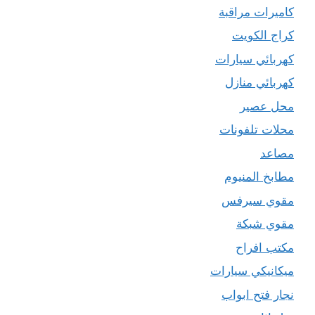
كاميرات مراقبة
كراج الكويت
كهربائي سيارات
كهربائي منازل
محل عصير
محلات تلفونات
مصاعد
مطابخ المنيوم
مقوي سيرفس
مقوي شبكة
مكتب افراح
ميكانيكي سيارات
نجار فتح ابواب