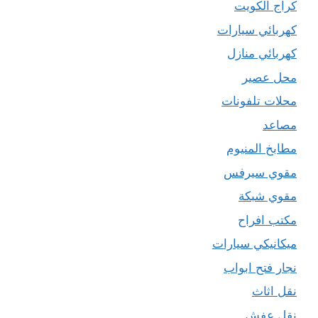
كراج الكويت
كهربائي سيارات
كهربائي منازل
محل عصير
محلات تلفونات
مصاعد
مطابخ المنيوم
مقوي سيرفس
مقوي شبكة
مكتب افراح
ميكانيكي سيارات
نجار فتح ابواب
نقل اثاث
نقل عفش