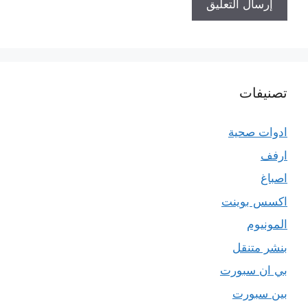
تصنيفات
ادوات صحية
ارفف
اصباغ
اكسس بوينت
المونيوم
بنشر متنقل
بي ان سبورت
بين سبورت