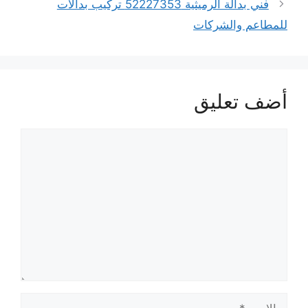
فني بدالة الرميثية 52227353 تركيب بدالات
للمطاعم والشركات
أضف تعليق
تعليق
الاسم