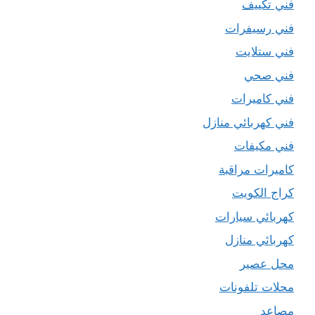
فني تكييف
فني رسيفرات
فني ستلايت
فني صحي
فني كاميرات
فني كهربائي منازل
فني مكيفات
كاميرات مراقبة
كراج الكويت
كهربائي سيارات
كهربائي منازل
محل عصير
محلات تلفونات
مصاعد