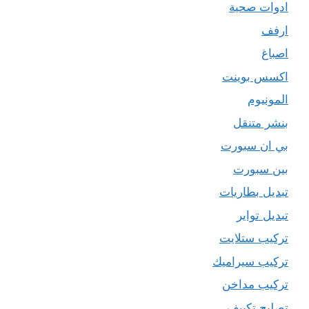
ادوات صحية
ارفف
اصباغ
اكسس بوينت
المونيوم
بنشر متنقل
بي ان سبورت
بين سبورت
تبديل بطاريات
تبديل تواير
تركيب ستلايت
تركيب سيراميك
تركيب مداخن
تصليح تكييف