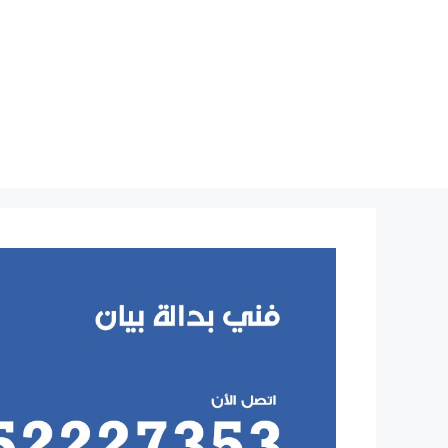
نتقل
لى
لمحتوى