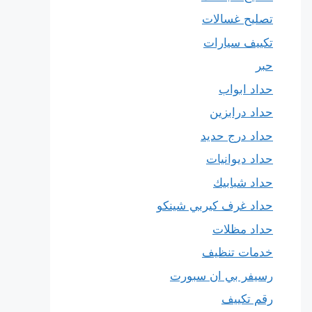
تصليح غسالات
تكييف سيارات
حبر
حداد ابواب
حداد درابزين
حداد درج حديد
حداد ديوانيات
حداد شبابيك
حداد غرف كيربي شينكو
حداد مظلات
خدمات تنظيف
رسيفر بي ان سبورت
رقم تكييف