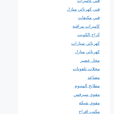
فني كاميرات
فني كهربائي منازل
فني مكيفات
كاميرات مراقبة
كراج الكويت
كهربائي سيارات
كهربائي منازل
محل عصير
محلات تلفونات
مصاعد
مطابخ المنيوم
مقوي سيرفس
مقوي شبكة
مكتب افراح