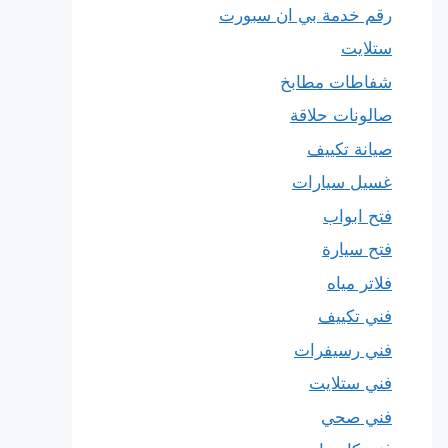
رقم خدمة بي ان سبورت
ستلايت
شفاطات مطابخ
صالونات حلاقة
صيانة تكييف
غسيل سيارات
فتح ابواب
فتح سيارة
فلاتر مياه
فني تكييف
فني رسيفرات
فني ستلايت
فني صحي