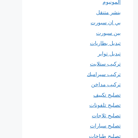
المونيوم
بنشر متنقل
بي ان سبورت
بين سبورت
تبديل بطاريات
تبديل تواير
تركيب ستلايت
تركيب سيراميك
تركيب مداخن
تصليح تكييف
تصليح تلفونات
تصليح ثلاجات
تصليح سيارات
تصليح طباخات