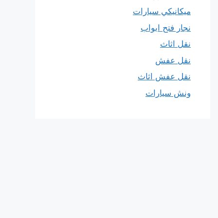
ميكانيكي سيارات
نجار فتح ابواب
نقل اثاث
نقل عفش
نقل عفش اثاث
ونش سيارات