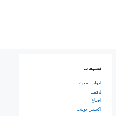
تصنيفات
ادوات صحية
ارفف
اصباغ
اكسس بوينت