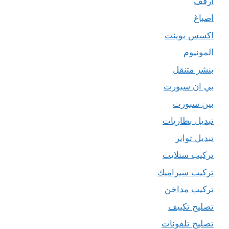
ارفف
اصباغ
اكسس بوينت
المونيوم
بنشر متنقل
بي ان سبورت
بين سبورت
تبديل بطاريات
تبديل تواير
تركيب ستلايت
تركيب سيراميك
تركيب مداخن
تصليح تكييف
تصليح تلفونات