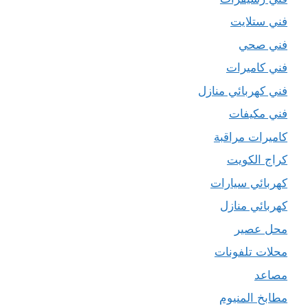
فني ستلايت
فني صحي
فني كاميرات
فني كهربائي منازل
فني مكيفات
كاميرات مراقبة
كراج الكويت
كهربائي سيارات
كهربائي منازل
محل عصير
محلات تلفونات
مصاعد
مطابخ المنيوم