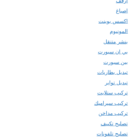
ارفف
اصباغ
اكسس بوينت
المونيوم
بنشر متنقل
بي ان سبورت
بين سبورت
تبديل بطاريات
تبديل تواير
تركيب ستلايت
تركيب سيراميك
تركيب مداخن
تصليح تكييف
تصليح تلفونات