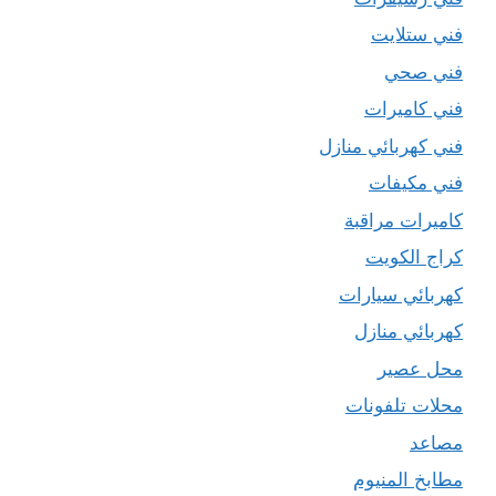
فني ستلايت
فني صحي
فني كاميرات
فني كهربائي منازل
فني مكيفات
كاميرات مراقبة
كراج الكويت
كهربائي سيارات
كهربائي منازل
محل عصير
محلات تلفونات
مصاعد
مطابخ المنيوم