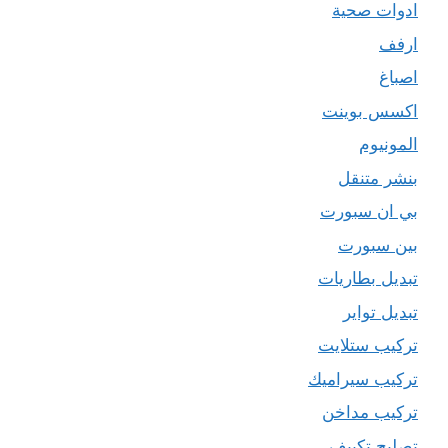
ادوات صحية
ارفف
اصباغ
اكسس بوينت
المونيوم
بنشر متنقل
بي ان سبورت
بين سبورت
تبديل بطاريات
تبديل تواير
تركيب ستلايت
تركيب سيراميك
تركيب مداخن
تصليح تكييف