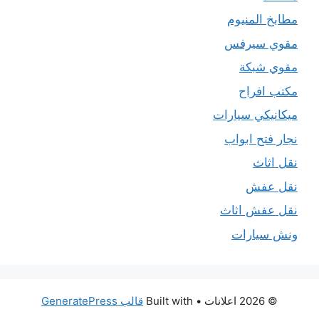
مطابخ المنيوم
مقوي سيرفس
مقوي شبكة
مكتب افراح
ميكانيكي سيارات
نجار فتح ابواب
نقل اثاث
نقل عفش
نقل عفش اثاث
ونش سيارات
© 2026 اعلانات
• Built with
قالب GeneratePress