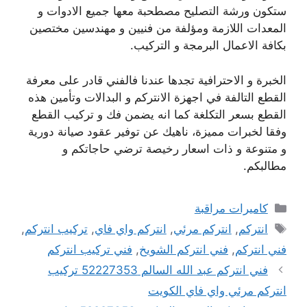
ستكون ورشة التصليح مصطحبة معها جميع الادوات و
المعدات اللازمة ومؤلفة من فنيين و مهندسين مختصين
بكافة الاعمال البرمجة و التركيب.
الخبرة و الاحترافية تجدها عندنا فالفني قادر على معرفة
القطع التالفة في اجهزة الانتركم و البدالات وتأمين هذه
القطع بسعر التكلغة كما انه يضمن فك و تركيب القطع
وفقا لخبرات مميزة، ناهيك عن توفير عقود صيانة دورية
و متنوعة و ذات اسعار رخيصة ترضي حاجاتكم و
مطالبكم.
التصنيفات
كاميرات مراقبة
الوسوم
انتركم
,
انتركم مرئي
,
انتركم واي فاي
,
تركيب انتركم
,
فني انتركم
,
فني انتركم الشويخ
,
فني تركيب انتركم
فني انتركم عبد الله السالم 52227353 تركيب
انتركم مرئي واي فاي الكويت