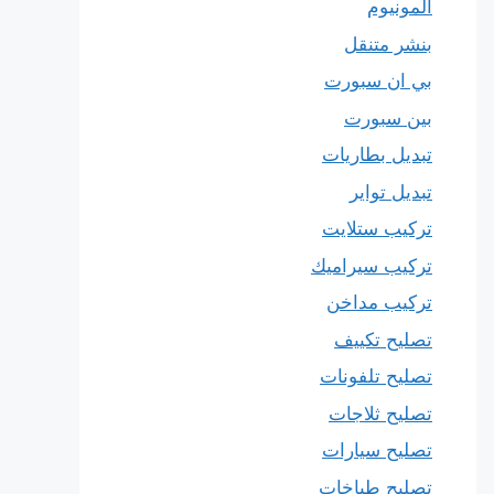
المونيوم
بنشر متنقل
بي ان سبورت
بين سبورت
تبديل بطاريات
تبديل تواير
تركيب ستلايت
تركيب سيراميك
تركيب مداخن
تصليح تكييف
تصليح تلفونات
تصليح ثلاجات
تصليح سيارات
تصليح طباخات