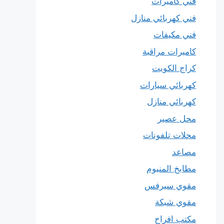
فني كاميرات
فني كهربائي منازل
فني مكيفات
كاميرات مراقبة
كراج الكويت
كهربائي سيارات
كهربائي منازل
محل عصير
محلات تلفونات
مصاعد
مطابخ المنيوم
مقوي سيرفس
مقوي شبكة
مكتب افراح