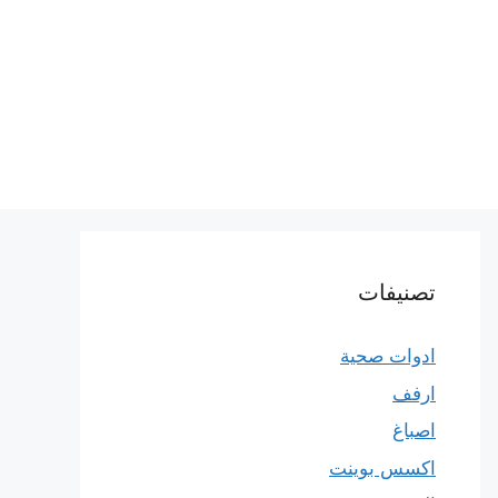
تصنيفات
ادوات صحية
ارفف
اصباغ
اكسس بوينت