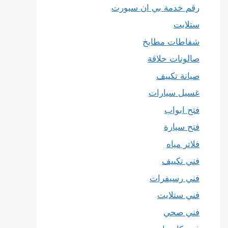
رقم خدمة بي ان سبورت
ستلايت
شفاطات مطابخ
صالونات حلاقة
صيانة تكييف
غسيل سيارات
فتح ابواب
فتح سيارة
فلاتر مياه
فني تكييف
فني رسيفرات
فني ستلايت
فني صحي