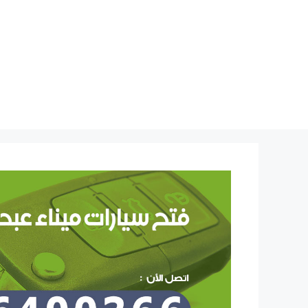
نتقل
لى
لمحتوى