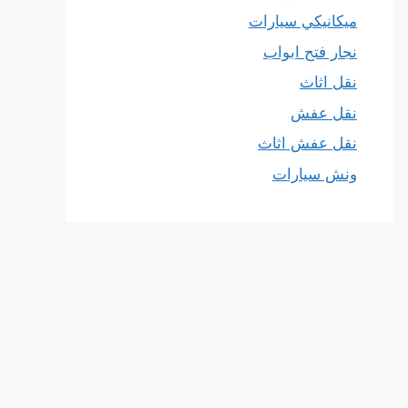
ميكانيكي سيارات
نجار فتح ابواب
نقل اثاث
نقل عفش
نقل عفش اثاث
ونش سيارات