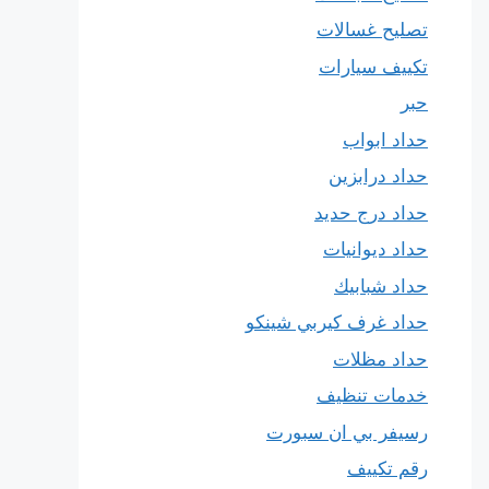
تصليح غسالات
تكييف سيارات
حبر
حداد ابواب
حداد درابزين
حداد درج حديد
حداد ديوانيات
حداد شبابيك
حداد غرف كيربي شينكو
حداد مظلات
خدمات تنظيف
رسيفر بي ان سبورت
رقم تكييف