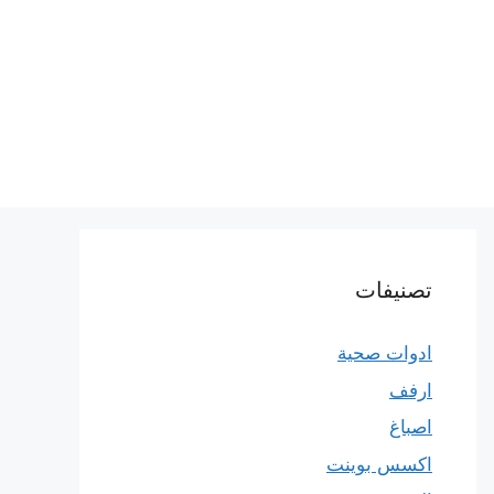
تصنيفات
ادوات صحية
ارفف
اصباغ
اكسس بوينت