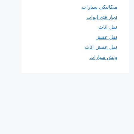
ميكانيكي سيارات
نجار فتح ابواب
نقل اثاث
نقل عفش
نقل عفش اثاث
ونش سيارات