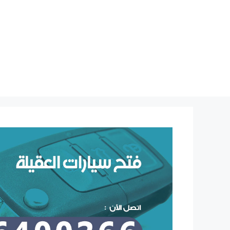
نتقل
لى
لمحتوى