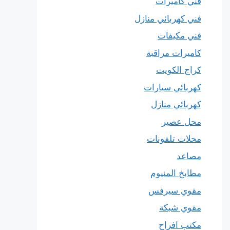
فني كاميرات
فني كهربائي منازل
فني مكيفات
كاميرات مراقبة
كراج الكويت
كهربائي سيارات
كهربائي منازل
محل عصير
محلات تلفونات
مصاعد
مطابخ المنيوم
مقوي سيرفس
مقوي شبكة
مكتب افراح