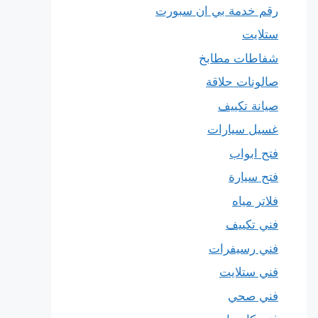
رقم خدمة بي ان سبورت
ستلايت
شفاطات مطابخ
صالونات حلاقة
صيانة تكييف
غسيل سيارات
فتح ابواب
فتح سيارة
فلاتر مياه
فني تكييف
فني رسيفرات
فني ستلايت
فني صحي