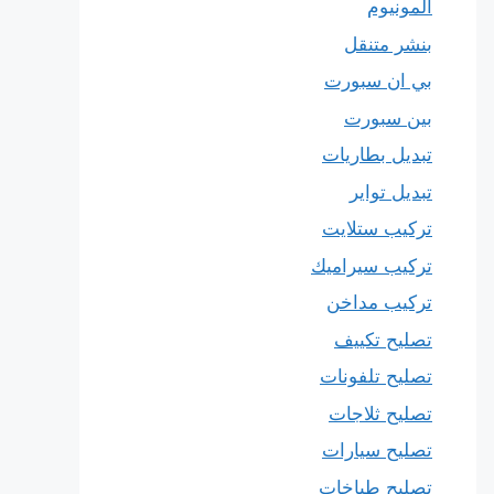
المونيوم
بنشر متنقل
بي ان سبورت
بين سبورت
تبديل بطاريات
تبديل تواير
تركيب ستلايت
تركيب سيراميك
تركيب مداخن
تصليح تكييف
تصليح تلفونات
تصليح ثلاجات
تصليح سيارات
تصليح طباخات