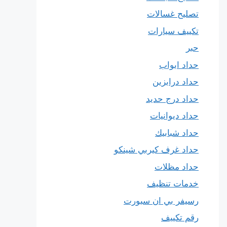
تصليح غسالات
تكييف سيارات
حبر
حداد ابواب
حداد درابزين
حداد درج حديد
حداد ديوانيات
حداد شبابيك
حداد غرف كيربي شينكو
حداد مظلات
خدمات تنظيف
رسيفر بي ان سبورت
رقم تكييف