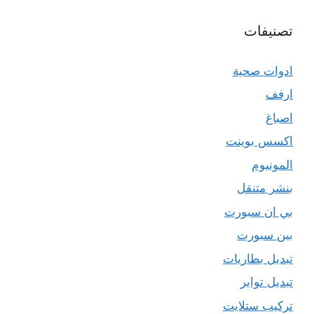
تصنيفات
ادوات صحية
ارفف
اصباغ
اكسس بوينت
المونيوم
بنشر متنقل
بي ان سبورت
بين سبورت
تبديل بطاريات
تبديل تواير
تركيب ستلايت