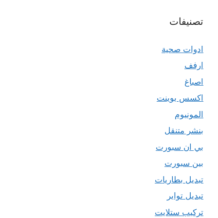
تصنيفات
ادوات صحية
ارفف
اصباغ
اكسس بوينت
المونيوم
بنشر متنقل
بي ان سبورت
بين سبورت
تبديل بطاريات
تبديل تواير
تركيب ستلايت