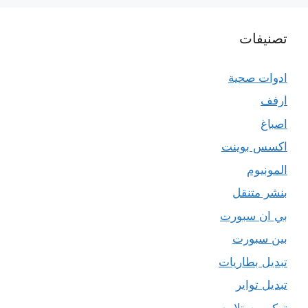
تصنيفات
ادوات صحية
ارفف
اصباغ
اكسس بوينت
المونيوم
بنشر متنقل
بي ان سبورت
بين سبورت
تبديل بطاريات
تبديل تواير
تركيب ستلايت