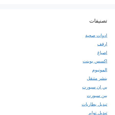
تصنيفات
ادوات صحية
ارفف
اصباغ
اكسس بوينت
المونيوم
بنشر متنقل
بي ان سبورت
بين سبورت
تبديل بطاريات
تبديل تواير