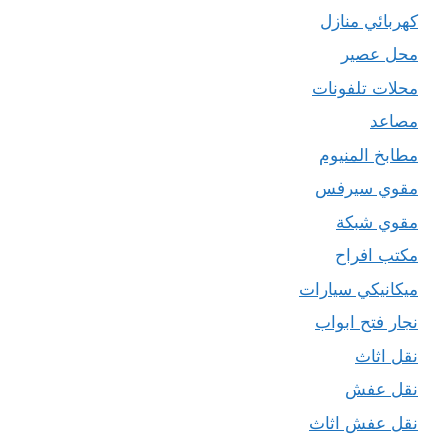
كهربائي منازل
محل عصير
محلات تلفونات
مصاعد
مطابخ المنيوم
مقوي سيرفس
مقوي شبكة
مكتب افراح
ميكانيكي سيارات
نجار فتح ابواب
نقل اثاث
نقل عفش
نقل عفش اثاث