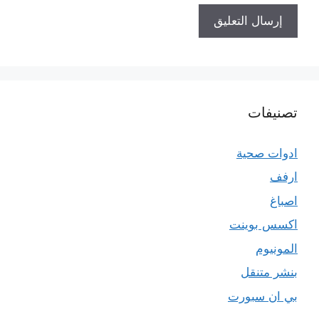
تصنيفات
ادوات صحية
ارفف
اصباغ
اكسس بوينت
المونيوم
بنشر متنقل
بي ان سبورت