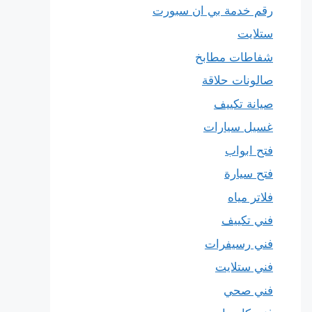
رقم خدمة بي ان سبورت
ستلايت
شفاطات مطابخ
صالونات حلاقة
صيانة تكييف
غسيل سيارات
فتح ابواب
فتح سيارة
فلاتر مياه
فني تكييف
فني رسيفرات
فني ستلايت
فني صحي