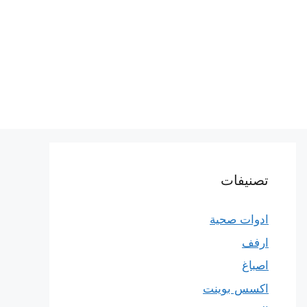
تصنيفات
ادوات صحية
ارفف
اصباغ
اكسس بوينت