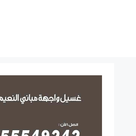
نتقل
لى
لمحتوى