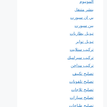
المونيوم
بنشر متنقل
بي ان سبورت
بين سبورت
تبديل بطاريات
تبديل تواير
تركيب ستلايت
تركيب سيراميك
تركيب مداخن
تصليح تكييف
تصليح تلفونات
تصليح ثلاجات
تصليح سيارات
تصليح طباخات