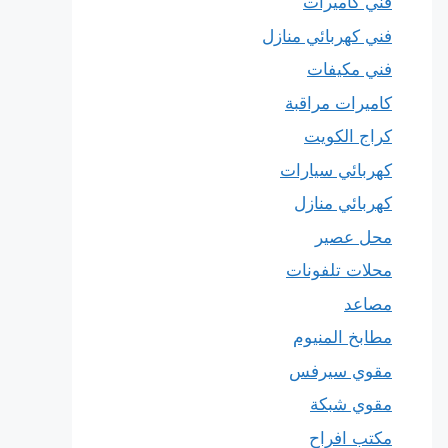
فني كاميرات
فني كهربائي منازل
فني مكيفات
كاميرات مراقبة
كراج الكويت
كهربائي سيارات
كهربائي منازل
محل عصير
محلات تلفونات
مصاعد
مطابخ المنيوم
مقوي سيرفس
مقوي شبكة
مكتب افراح