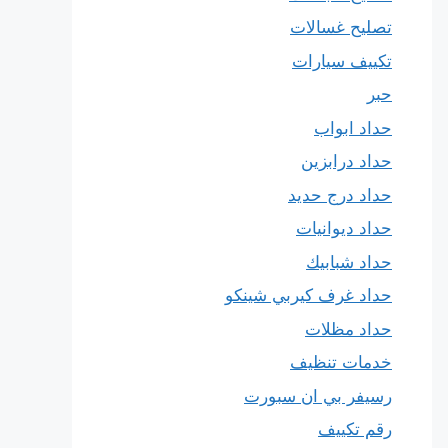
تصليح غسالات
تكييف سيارات
حبر
حداد ابواب
حداد درابزين
حداد درج حديد
حداد ديوانيات
حداد شبابيك
حداد غرف كيربي شينكو
حداد مظلات
خدمات تنظيف
رسيفر بي ان سبورت
رقم تكييف