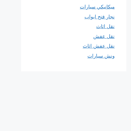
ميكانيكي سيارات
نجار فتح ابواب
نقل اثاث
نقل عفش
نقل عفش اثاث
ونش سيارات