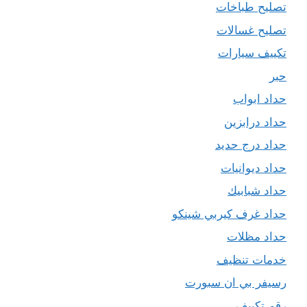
تصليح طباخات
تصليح غسالات
تكييف سيارات
حبر
حداد ابواب
حداد درابزين
حداد درج حديد
حداد ديوانيات
حداد شبابيك
حداد غرف كيربي شينكو
حداد مظلات
خدمات تنظيف
رسيفر بي ان سبورت
رقم تكييف