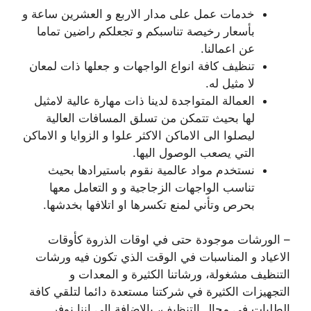
خدمات عمل على مدار الاربع و العشرين ساعة و
بأسعار رخيصة تناسبكم و تجعلكم راضين تماما
عن اعمالنا.
تنظيف كافة انواع الواجهات و جعلها ذات لمعان
لا مثيل له.
العمالة المتواجدة لدينا ذات مهارة عالية لامثيل
لها بحيث تتمكن من تسلق المسافات العالية
ليصلوا الى الاماكن الاكثر علوا و الزوايا و الاماكن
التي يصعب الوصول اليها.
نستخدم مواد عالمية نقوم باستيرادها بحيث
تناسب الواجهات الزجاجية و و التعامل معها
بحرص وتأني لمنع تكسرها او اتلافها بخدشها.
– الورشات موجودة حتى في اوقات الذروة كأوقات
الاعياد و المناسبات في الوقت الذي تكون فيه ورشات
التنظيف مشغولة، ورشاتنا الكثيرة و المعدات و
التجهيزات الكثيرة في شركتنا مستعدة دائما لتلقي كافة
الطلبات في مجال التنظيف، بالاضافة الى اننا نوفر