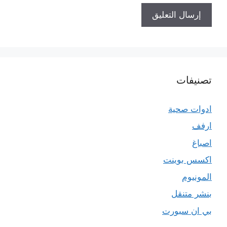
تصنيفات
ادوات صحية
ارفف
اصباغ
اكسس بوينت
المونيوم
بنشر متنقل
بي ان سبورت