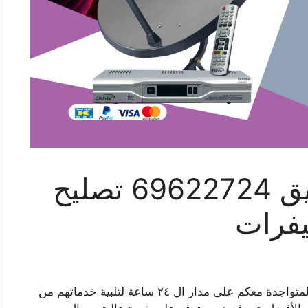
صيانة ستلايت الصديق 69622724 تصليح
يفرات
صيانة ستلايت الصديق شركة من أكفأ الشركات المتواجدة معكم على مدار ال ٢٤ ساعة لتلبية خدماتهم من