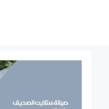
نتقل
لى
لمحتوى