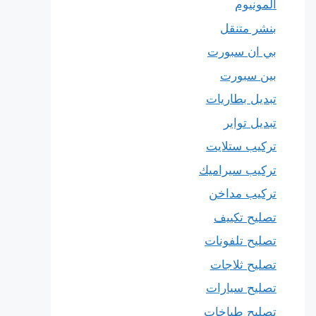
المونيوم
بنشر متنقل
بي ان سبورت
بين سبورت
تبديل بطاريات
تبديل تواير
تركيب ستلايت
تركيب سيراميك
تركيب مداخن
تصليح تكييف
تصليح تلفونات
تصليح ثلاجات
تصليح سيارات
تصليح طباخات