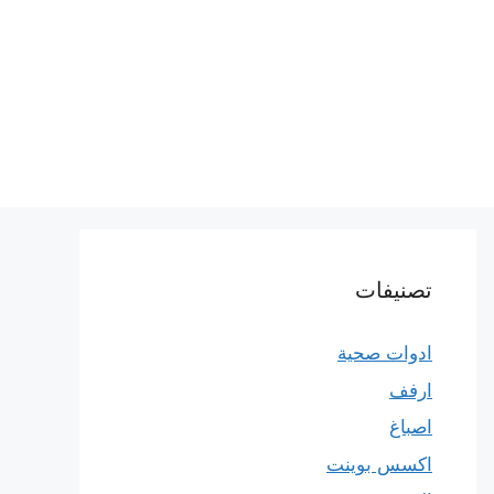
تصنيفات
ادوات صحية
ارفف
اصباغ
اكسس بوينت