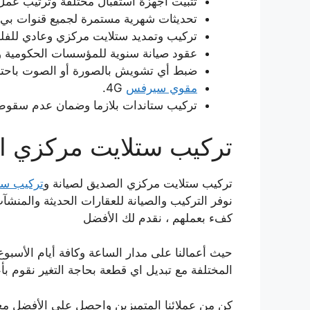
تثبيت أجهزة استقبال مختلفة وترتيب عمل 
تحديثات شهرية مستمرة لجميع قنوات بي ا
تركيب وتمديد ستلايت مركزي وعادي للفلل
عقود صيانة سنوية للمؤسسات الحكومية و
ضبط أي تشويش بالصورة أو الصوت باحترا
مقوي سيرفس
4G.
تركيب ستاندات بلازما وضمان عدم سقوط
تركيب ستلايت مركزي ا
تركيب ستلايت مركزي الصديق لصيانة و
تركيب ست
نوفر التركيب والصيانة للعقارات الحديثة والمنشآت
كفء بعملهم ، نقدم لك الأفضل
حيث أعمالنا على مدار الساعة وكافة أيام الأسبو
المختلفة مع تبديل اي قطعة بحاجة التغير نقوم بأ
كن من عملائنا المتميزين واحصل على الأفضل م