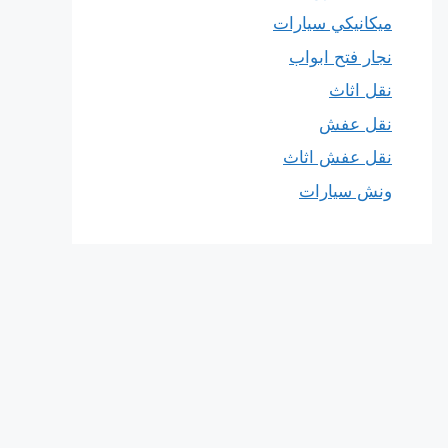
ميكانيكي سيارات
نجار فتح ابواب
نقل اثاث
نقل عفش
نقل عفش اثاث
ونش سيارات