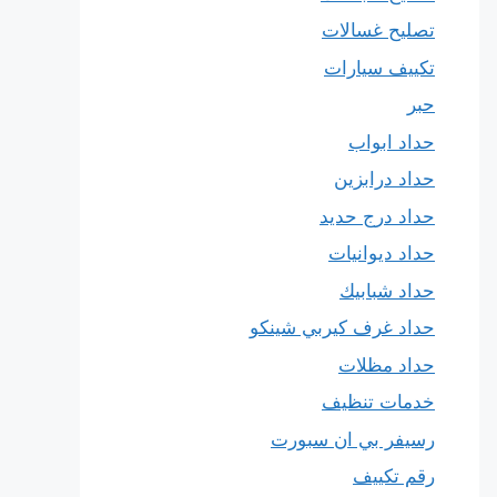
تصليح غسالات
تكييف سيارات
حبر
حداد ابواب
حداد درابزين
حداد درج حديد
حداد ديوانيات
حداد شبابيك
حداد غرف كيربي شينكو
حداد مظلات
خدمات تنظيف
رسيفر بي ان سبورت
رقم تكييف