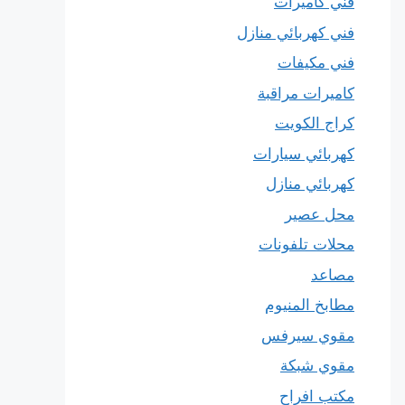
فني كاميرات
فني كهربائي منازل
فني مكيفات
كاميرات مراقبة
كراج الكويت
كهربائي سيارات
كهربائي منازل
محل عصير
محلات تلفونات
مصاعد
مطابخ المنيوم
مقوي سيرفس
مقوي شبكة
مكتب افراح