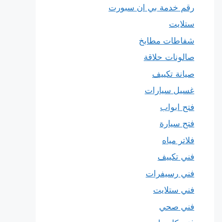
رقم خدمة بي ان سبورت
ستلايت
شفاطات مطابخ
صالونات حلاقة
صيانة تكييف
غسيل سيارات
فتح ابواب
فتح سيارة
فلاتر مياه
فني تكييف
فني رسيفرات
فني ستلايت
فني صحي