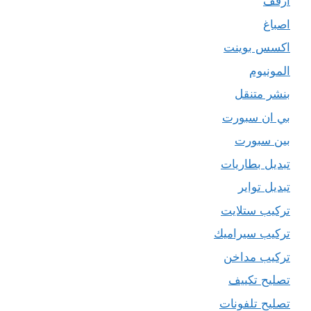
ارفف
اصباغ
اكسس بوينت
المونيوم
بنشر متنقل
بي ان سبورت
بين سبورت
تبديل بطاريات
تبديل تواير
تركيب ستلايت
تركيب سيراميك
تركيب مداخن
تصليح تكييف
تصليح تلفونات