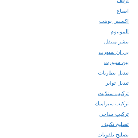
ارفف
اصباغ
اكسس بوينت
المونيوم
بنشر متنقل
بي ان سبورت
بين سبورت
تبديل بطاريات
تبديل تواير
تركيب ستلايت
تركيب سيراميك
تركيب مداخن
تصليح تكييف
تصليح تلفونات