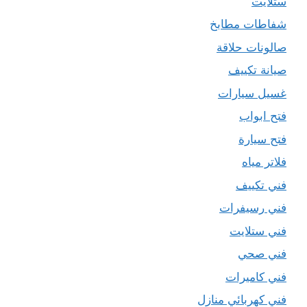
ستلايت
شفاطات مطابخ
صالونات حلاقة
صيانة تكييف
غسيل سيارات
فتح ابواب
فتح سيارة
فلاتر مياه
فني تكييف
فني رسيفرات
فني ستلايت
فني صحي
فني كاميرات
فني كهربائي منازل