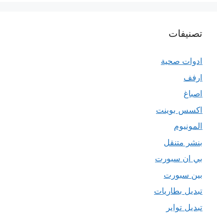
تصنيفات
ادوات صحية
ارفف
اصباغ
اكسس بوينت
المونيوم
بنشر متنقل
بي ان سبورت
بين سبورت
تبديل بطاريات
تبديل تواير