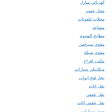
كهربائي منازل
محل عصير
محلات تلفونات
مصاعد
مطابخ المنيوم
مقوي سيرفس
مقوي شبكة
مكتب افراح
ميكانيكي سيارات
نجار فتح ابواب
نقل اثاث
نقل عفش
نقل عفش اثاث
ونش سيارات