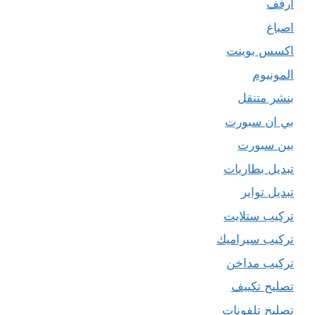
ارفف
اصباغ
اكسس بوينت
المونيوم
بنشر متنقل
بي ان سبورت
بين سبورت
تبديل بطاريات
تبديل تواير
تركيب ستلايت
تركيب سيراميك
تركيب مداخن
تصليح تكييف
تصليح تلفونات