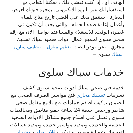
الهاتف أو ، إذا كنت تفضل ذلك ، يمكننا التعامل مع
استفساراتك عبر البريد الإلكتروني. بمجرد قبولك لعرض
أسعارنا ، سنتفق معك على أفضل تاريخ متاح للقيام
بأعمال إعادة طلاء الحمام ، والتي يجب أن تكون في
غضون الوقت. للاستعلام والمساعدة تواصل الان مع رقم
صحي سلوى لجميع اعمال ادوات صحية سباك تسليك
مجاري . نحن نوفر ايضا:-
تعقيم منازل
–
تنظيف منازل
–
سباك
سلوى –
خدمات سباك سلوى
خدمة فني صحي سباك ادوات صحية سلوى كشف
تسريبات
تسليك مجاري
فتح مواسير الصرف الصحي مع
الضمان تركيب اطقم حمامات فتح بلاليع مقاول صحي
شاطر ورخيص خدمة 24 ساعة جميع مناطق ومحافظات
سلوى , نعمل على اصلاح جميع مشاكل الادوات الصحية
القديمة والجديدة وتمديد مواسير جديدة وتمديد غسالات
اتوماتيك وغسالة صحون و تركيب
فلاتر مياه
و
مضخات