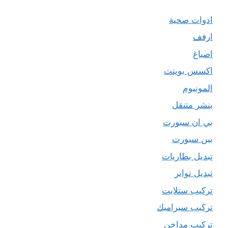
ادوات صحية
ارفف
اصباغ
اكسس بوينت
المونيوم
بنشر متنقل
بي ان سبورت
بين سبورت
تبديل بطاريات
تبديل تواير
تركيب ستلايت
تركيب سيراميك
تركيب مداخن