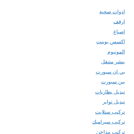
ادوات صحية
ارفف
اصباغ
اكسس بوينت
المونيوم
بنشر متنقل
بي ان سبورت
بين سبورت
تبديل بطاريات
تبديل تواير
تركيب ستلايت
تركيب سيراميك
تركيب مداخن