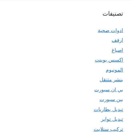
تصنيفات
ادوات صحية
ارفف
اصباغ
اكسس بوينت
المونيوم
بنشر متنقل
بي ان سبورت
بين سبورت
تبديل بطاريات
تبديل تواير
تركيب ستلايت