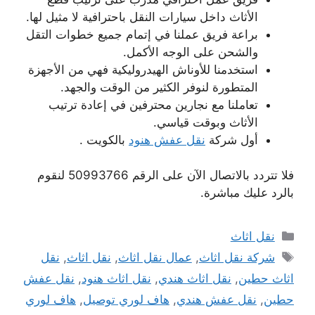
الأثاث داخل سيارات النقل باحترافية لا مثيل لها.
براعة فريق عملنا في إتمام جميع خطوات التقل
والشحن على الوجه الأكمل.
استخدمنا للأوناش الهيدروليكية فهي من الأجهزة
المتطورة لنوفر الكثير من الوقت والجهد.
تعاملنا مع نجارين محترفين في إعادة ترتيب
الأثاث وبوقت قياسي.
أول شركة
نقل عفش هنود
بالكويت .
فلا تتردد بالاتصال الآن على الرقم 50993766 لنقوم
بالرد عليك مباشرة.
التصنيفات
نقل اثاث
الوسوم
شركة نقل اثاث
,
عمال نقل اثاث
,
نقل اثاث
,
نقل
اثاث حطين
,
نقل اثاث هندي
,
نقل اثاث هنود
,
نقل عفش
حطين
,
نقل عفش هندي
,
هاف لوري توصيل
,
هاف لوري