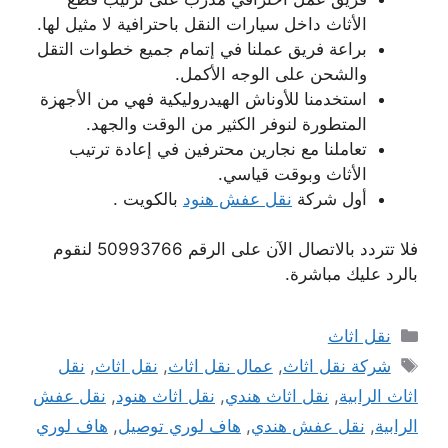
الأثاث داخل سيارات النقل باحترافية لا مثيل لها.
براعة فريق عملنا في إتمام جميع خطوات التقل
والشحن على الوجه الأكمل.
استخدمنا للأوناش الهيدروليكية فهي من الأجهزة
المتطورة لنوفر الكثير من الوقت والجهد.
تعاملنا مع نجارين محترفين في إعادة ترتيب
الأثاث وبوقت قياسي.
أول شركة
نقل عفش هنود
بالكويت .
فلا تتردد بالاتصال الآن على الرقم 50993766 لنقوم
بالرد عليك مباشرة.
التصنيفات
نقل اثاث
الوسوم
شركة نقل اثاث
,
عمال نقل اثاث
,
نقل اثاث
,
نقل
اثاث الرابية
,
نقل اثاث هندي
,
نقل اثاث هنود
,
نقل عفش
الرابية
,
نقل عفش هندي
,
هاف لوري توصيل
,
هاف لوري