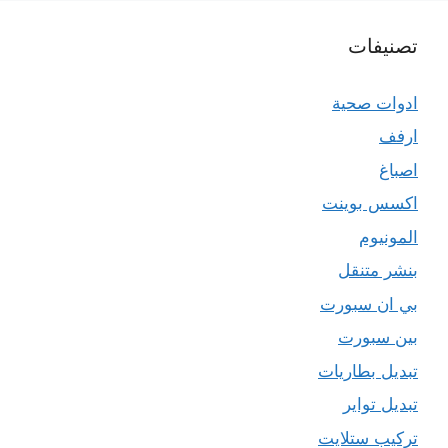
تصنيفات
ادوات صحية
ارفف
اصباغ
اكسس بوينت
المونيوم
بنشر متنقل
بي ان سبورت
بين سبورت
تبديل بطاريات
تبديل تواير
تركيب ستلايت