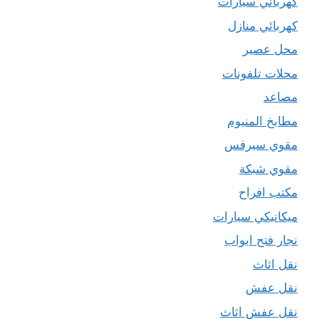
كهربائي سيارات
كهربائي منازل
محل عصير
محلات تلفونات
مصاعد
مطابخ المنيوم
مقوي سيرفس
مقوي شبكة
مكتب افراح
ميكانيكي سيارات
نجار فتح ابواب
نقل اثاث
نقل عفش
نقل عفش اثاث