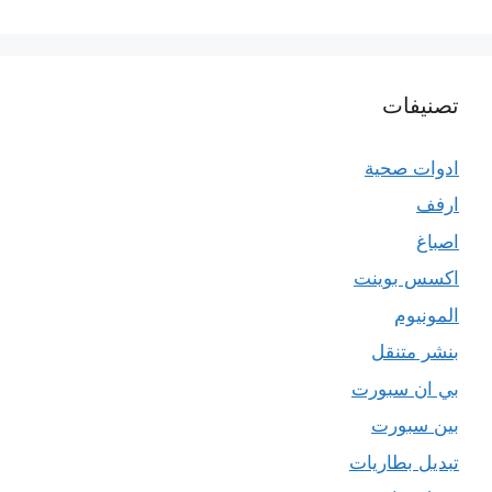
تصنيفات
ادوات صحية
ارفف
اصباغ
اكسس بوينت
المونيوم
بنشر متنقل
بي ان سبورت
بين سبورت
تبديل بطاريات