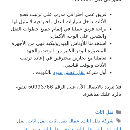
فريق عمل احترافي مدرب على ترتيب قطع
الأثاث داخل سيارات النقل باحترافية لا مثيل لها.
براعة فريق عملنا في إتمام جميع خطوات التقل
والشحن على الوجه الأكمل.
استخدمنا للأوناش الهيدروليكية فهي من الأجهزة
المتطورة لنوفر الكثير من الوقت والجهد.
تعاملنا مع نجارين محترفين في إعادة ترتيب
الأثاث وبوقت قياسي.
أول شركة
نقل عفش هنود
بالكويت .
فلا تتردد بالاتصال الآن على الرقم 50993766 لنقوم
بالرد عليك مباشرة.
التصنيفات
نقل اثاث
الوسوم
شركة نقل اثاث
,
عمال نقل اثاث
,
نقل اثاث
,
نقل
اثاث اشبيلية
,
نقل اثاث هندي
,
نقل اثاث هنود
,
نقل