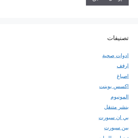
تصنيفات
ادوات صحية
ارفف
اصباغ
اكسس بوينت
المونيوم
بنشر متنقل
بي ان سبورت
بين سبورت
تبديل بطاريات