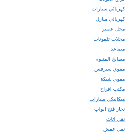
كهربائي سيارات
كهربائي منازل
محل عصير
محلات تلفونات
مصاعد
مطابخ المنيوم
مقوي سيرفس
مقوي شبكة
مكتب افراح
ميكانيكي سيارات
نجار فتح ابواب
نقل اثاث
نقل عفش