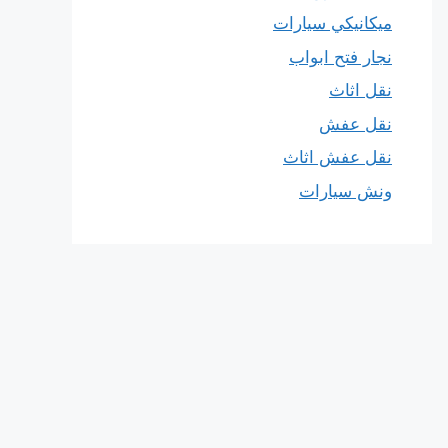
ميكانيكي سيارات
نجار فتح ابواب
نقل اثاث
نقل عفش
نقل عفش اثاث
ونش سيارات