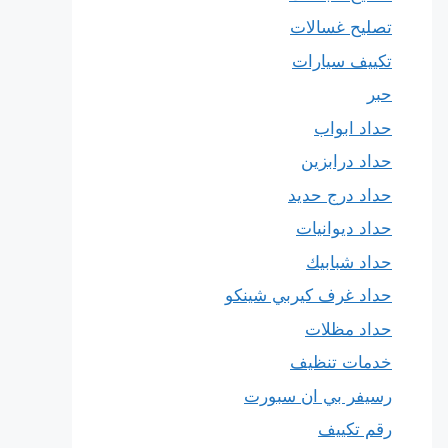
تصليح غسالات
تكييف سيارات
حبر
حداد ابواب
حداد درابزين
حداد درج حديد
حداد ديوانيات
حداد شبابيك
حداد غرف كيربي شينكو
حداد مظلات
خدمات تنظيف
رسيفر بي ان سبورت
رقم تكييف