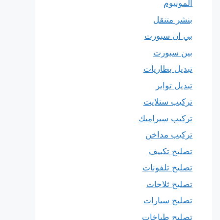
المونيوم
بنشر متنقل
بي ان سبورت
بين سبورت
تبديل بطاريات
تبديل تواير
تركيب ستلايت
تركيب سيراميك
تركيب مداخن
تصليح تكييف
تصليح تلفونات
تصليح ثلاجات
تصليح سيارات
تصليح طباخات