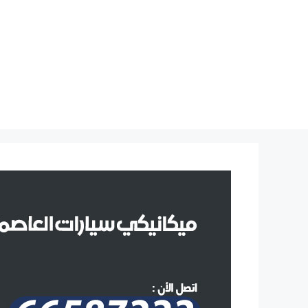
نتقل
لى
لمحتوى