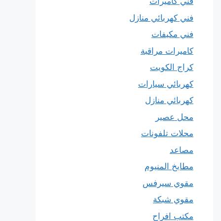
فني كاميرات
فني كهربائي منازل
فني مكيفات
كاميرات مراقبة
كراج الكويت
كهربائي سيارات
كهربائي منازل
محل عصير
محلات تلفونات
مصاعد
مطابخ المنيوم
مقوي سيرفس
مقوي شبكة
مكتب افراح