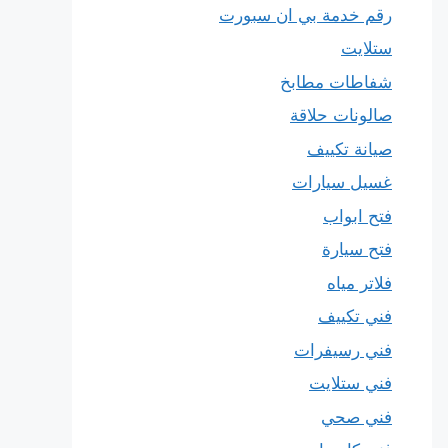
رقم خدمة بي ان سبورت
ستلايت
شفاطات مطابخ
صالونات حلاقة
صيانة تكييف
غسيل سيارات
فتح ابواب
فتح سيارة
فلاتر مياه
فني تكييف
فني رسيفرات
فني ستلايت
فني صحي