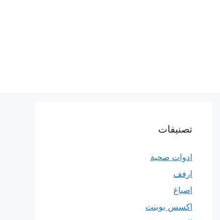
تصنيفات
ادوات صحية
ارفف
اصباغ
اكسس بوينت