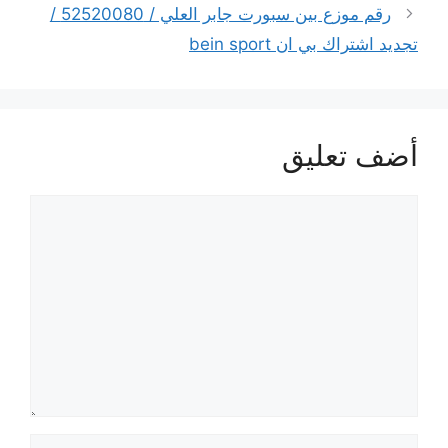
رقم موزع بين سبورت جابر العلي / 52520080 /
تجديد اشتراك بي ان bein sport
أضف تعليق
تعليق
الاسم