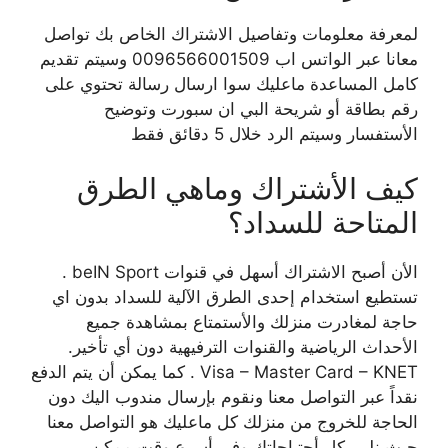
لمعرفة معلومات وتفاصيل الاشتراك الخاص بك تواصل
معانا عبر الواتس اب 0096566001509 وسيتم تقديم
كامل المساعدة ماعليك سوا ارسال رسالة تحتوي على
رقم بطاقة أو شريحة البي ان سبورت وتوضيح
الأستفسار وسيتم الرد خلال 5 دقائق فقط
كيف الأشتراك وماهي الطرق
المتاحة للسداد؟
الأن أصبح الاشتراك أسهل في قنوات beIN Sport .
تستطيع استخدام إحدى الطرق الآلية للسداد بدون اي
حاجة لمغادرت منزلك والأستمتاع بمشاهدة جميع
الأحداث الرياضية والقنوات الترفيهية دون أي تأخير.
Visa – Master Card – KNET . كما يمكن أن يتم الدفع
نقداً عبر التواصل معنا ونقوم بإرسال مندوب اليك دون
الحاجة للخروج من منزلك كل ماعليك هو التواصل معنا
حيث نلبي كل أحتياجاتك وفي أسرع وقت ممكن .