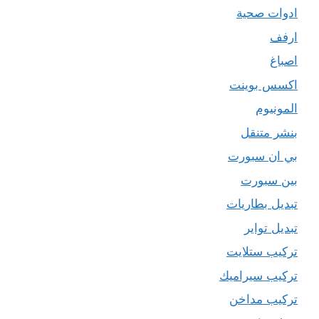
ادوات صحية
ارفف
اصباغ
اكسس بوينت
المونيوم
بنشر متنقل
بي ان سبورت
بين سبورت
تبديل بطاريات
تبديل تواير
تركيب ستلايت
تركيب سيراميك
تركيب مداخن