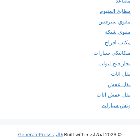
مصاعد
مطابخ المنيوم
مقوي سيرفس
مقوي شبكة
مكتب افراح
ميكانيكي سيارات
نجار فتح ابواب
نقل اثاث
نقل عفش
نقل عفش اثاث
ونش سيارات
© 2026 اعلانات
• Built with
قالب GeneratePress