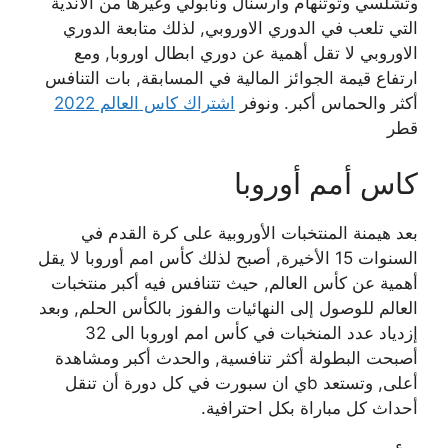
وتشلسي وتوتنهام وارسنال ونابولي وغيرها من الاندية
التي تلعب في الدوري الاوروبي, لذلك متابعة الدوري
الاوروبي لا تقل أهمية عن دوري ابطال اوروبا, ومع
ارتفاع قيمة الجوائز المالية في المسابقة, بات التنافس
أكثر والحماس أكبر. ونوفر
اشتراك كاس العالم 2022
قطر
كاس أمم أوروبا
بعد هيمنة المنتخبات الأوروبية على كرة القدم في
السنوات 15 الأخيرة, أصبح لذلك كأس امم أوروبا لا يقل
أهمية عن كأس العالم, حيث تتنافس فيه أكبر منتخبات
العالم للوصول إلى النهائيات والفوز بالكأس الحلم, وبعد
إزدياد عدد المنخبات في كأس امم اوروبا الى 32
أصبحت البطولة أكثر تنافسية, والحدث أكبر ومشاهدة
أعلى, وتستعد bي ان سبورت في كل دورة أن تنقل
أحداث كل مباراة بكل احترافية.