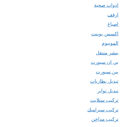
ادوات صحية
ارفف
اصباغ
اكسس بوينت
المونيوم
بنشر متنقل
بي ان سبورت
بين سبورت
تبديل بطاريات
تبديل تواير
تركيب ستلايت
تركيب سيراميك
تركيب مداخن