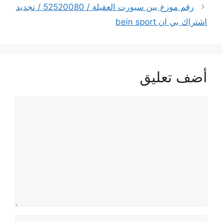
رقم موزع بين سبورت العقيلة / 52520080 / تجديد
اشتراك بي ان bein sport
أضف تعليق
تعليق
الاسم