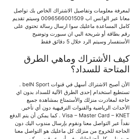
لمعرفة معلومات وتفاصيل الاشتراك الخاص بك تواصل
معانا عبر الواتس اب 0096566001509 وسيتم تقديم
كامل المساعدة ماعليك سوا ارسال رسالة تحتوي على
رقم بطاقة أو شريحة البي ان سبورت وتوضيح
الأستفسار وسيتم الرد خلال 5 دقائق فقط
كيف الأشتراك وماهي الطرق
المتاحة للسداد؟
الأن أصبح الاشتراك أسهل في قنوات beIN Sport .
تستطيع استخدام إحدى الطرق الآلية للسداد بدون اي
حاجة لمغادرت منزلك والأستمتاع بمشاهدة جميع
الأحداث الرياضية والقنوات الترفيهية دون أي تأخير.
Visa – Master Card – KNET . كما يمكن أن يتم الدفع
نقداً عبر التواصل معنا ونقوم بإرسال مندوب اليك دون
الحاجة للخروج من منزلك كل ماعليك هو التواصل معنا
حيث نلبي كل أحتياجاتك وفي أسرع وقت ممكن .