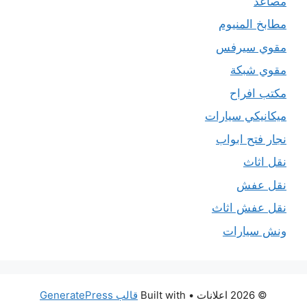
مصاعد
مطابخ المنيوم
مقوي سيرفس
مقوي شبكة
مكتب افراح
ميكانيكي سيارات
نجار فتح ابواب
نقل اثاث
نقل عفش
نقل عفش اثاث
ونش سيارات
© 2026 اعلانات
• Built with
قالب GeneratePress