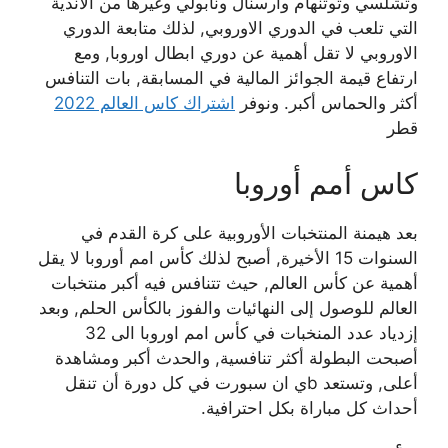
وتشلسي وتوتنهام وارسنال ونابولي وغيرها من الاندية
التي تلعب في الدوري الاوروبي, لذلك متابعة الدوري
الاوروبي لا تقل أهمية عن دوري ابطال اوروبا, ومع
ارتفاع قيمة الجوائز المالية في المسابقة, بات التنافس
أكثر والحماس أكبر. ونوفر
اشتراك كاس العالم 2022
قطر
كاس أمم أوروبا
بعد هيمنة المنتخبات الأوروبية على كرة القدم في
السنوات 15 الأخيرة, أصبح لذلك كأس امم أوروبا لا يقل
أهمية عن كأس العالم, حيث تتنافس فيه أكبر منتخبات
العالم للوصول إلى النهائيات والفوز بالكأس الحلم, وبعد
إزدياد عدد المنخبات في كأس امم اوروبا الى 32
أصبحت البطولة أكثر تنافسية, والحدث أكبر ومشاهدة
أعلى, وتستعد bي ان سبورت في كل دورة أن تنقل
أحداث كل مباراة بكل احترافية.