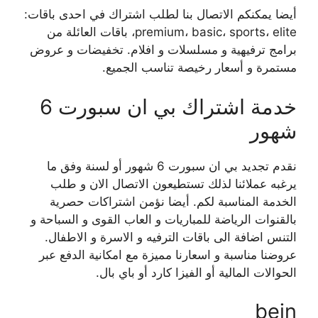
أيضا يمكنكم الاتصال بنا لطلب اشتراك في احدى باقات:
premium، basic، sports، elite، باقات العائلة من
برامج ترفيهية و مسلسلات و افلام. تخفيضات و عروض
مستمرة و أسعار رخيصة تناسب الجميع.
خدمة اشتراك بي ان سبورت 6
شهور
نقدم تجديد بي ان سبورت 6 شهور أو لسنة وفق ما
يرغبه عملائنا لذلك تستطيعون الاتصال الان و طلب
الخدمة المناسبة لكم. أيضا نؤمن اشتراكات حصرية
بالقنوات الرياضة للمباريات و العاب القوى و السباحة و
التنس اضافة الى باقات الترفيه و الاسرة و الاطفال.
عروضنا مناسبة و اسعارنا مميزة مع امكانية الدفع عبر
الحوالات المالية أو الفيزا كارد أو باي بال.
bein